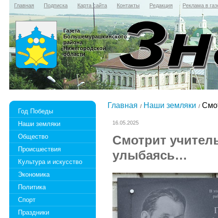
Главная
Подписка
Карта сайта
Контакты
Редакция
Реклама в газ
Газета
Большемурашкинского
района
Нижегородской
области
Главная
Наши земляки
Смот
Год Победы
16.05.2025
Наши земляки
Общество
Смотрит учитель
Происшествия
улыбаясь…
Культура и искусство
Экономика
Политика
Спорт
Праздники