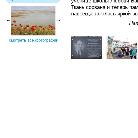
ученице школы Любови Ба
Ткань сорвана и теперь п
навсегда зажглась яркой зв
На
смотреть все фотографии