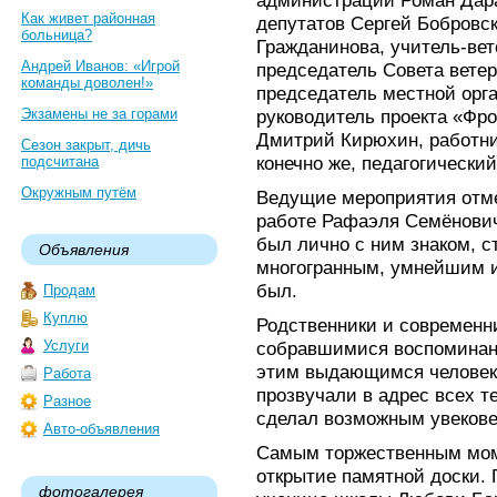
администрации Роман Дара
Как живет районная
депутатов Сергей Бобровс
больница?
Гражданинова, учитель-вет
Андрей Иванов: «Игрой
председатель Совета ветер
команды доволен!»
председатель местной орг
Экзамены не за горами
руководитель проекта «Фр
Дмитрий Кирюхин, работни
Сезон закрыт, дичь
конечно же, педагогически
подсчитана
Окружным путём
Ведущие мероприятия отме
работе Рафаэля Семёновича
был лично с ним знаком, с
Объявления
многогранным, умнейшим 
был.
Продам
Куплю
Родственники и современни
Услуги
собравшимися воспоминан
этим выдающимся человек
Работа
прозвучали в адрес всех т
Разное
сделал возможным увекове
Авто-объявления
Самым торжественным мом
открытие памятной доски. 
фотогалерея