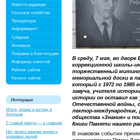
Новости редакции
Сельское хозяйство
Прокуратура
информирует
Губерния
Интервью
Поправки в Конституцию
В среду, 7 мая, во двор
Информер новостей
коррекционной школы-и
Рейтинг сайтов
торжественный митинг
мемориальной доски в п
Каталог сайтов
который с 1972 по 1985 
завуча, учителя истории
истории он оставил как
Интервью
Отечественной войны, 
Итоги, планы и взгляд в
лектор-международник, 
будущее
общества «Знание» и по
С главой округа — о главном
Книги Памяти нашего ра
Нет ничего важнее жизни и
В знаковом событии приня
здоровья людей