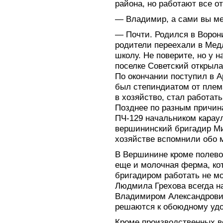
района, но работают все о
— Владимир, а сами вы м
— Почти. Родился в Ворони
родители переехали в Медл
школу. Не поверите, но у н
поселке Советский открыла
По окончании поступил в 
был степиндиатом от плем
в хозяйство, стал работат
Позднее по разным причин
ПЧ-129 начальником караул
вершининский бригадир Ми
хозяйстве вспомнили обо м
В Вершинине кроме полево
еще и молочная ферма, ко
бригадиром работать не м
Людмила Грехова всегда н
Владимиром Александрови
решаются к обоюдному уд
Кроме производственных в