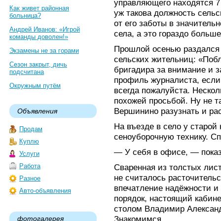
управляющего находятся 7 
Как живет районная
уж такова должность сельск
больница?
от его заботы в значитель
Андрей Иванов: «Игрой
села, а это гораздо больш
команды доволен!»
Прошлой осенью раздался 
Экзамены не за горами
сельских жительниц: «Побл
Сезон закрыт, дичь
бригадира за внимание и з
подсчитана
профиль журналиста, если 
Окружным путём
всегда пожалуйста. Нескол
похожей просьбой. Ну не т
Вершинино разузнать и рас
Объявления
На въезде в село у старой
Продам
сеноуборочную технику. С
Куплю
— У себя в офисе, — пока
Услуги
Работа
Сваренная из толстых лист
не считалось расточительс
Разное
впечатление надёжности и 
Авто-объявления
порядок, настоящий кабине
столом Владимир Александ
Знакомимся.
фотогалерея