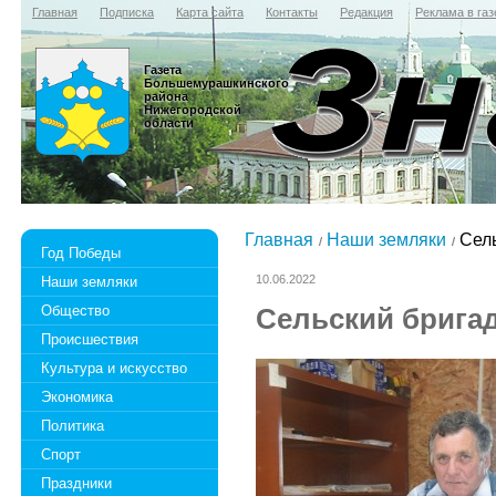
Главная
Подписка
Карта сайта
Контакты
Редакция
Реклама в газ
Газета
Большемурашкинского
района
Нижегородской
области
Главная
Наши земляки
Сель
Год Победы
10.06.2022
Наши земляки
Общество
Сельский брига
Происшествия
Культура и искусство
Экономика
Политика
Спорт
Праздники