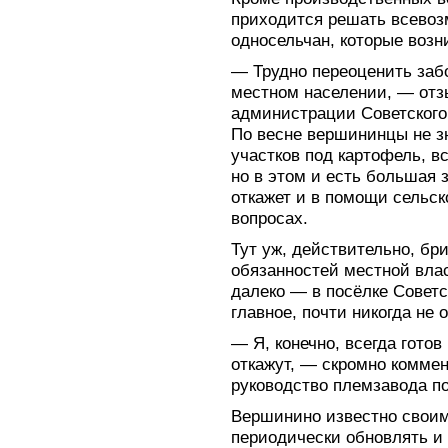
приходится решать всево
односельчан, которые возни
— Трудно переоценить заб
местном населении, — отз
администрации Советского
По весне вершининцы не з
участков под картофель, в
но в этом и есть большая з
откажет и в помощи сельс
вопросах.
Тут уж, действительно, бр
обязанностей местной вла
далеко — в посёлке Советс
главное, почти никогда не 
— Я, конечно, всегда готов
откажут, — скромно комме
руководство племзавода п
Вершинино известно своими
периодически обновлять и 