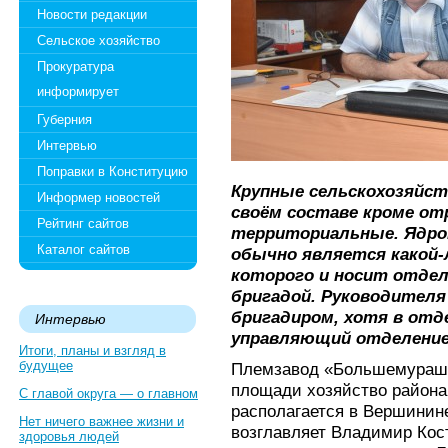
Новости редакции
Сельское хозяйство
Прокуратура
информирует
Губерния
Интервью
Поправки в Конституцию
Крупные сельскохозяйс
Информер новостей
своём составе кроме от
Рейтинг сайтов
территориальные. Ядро
Каталог сайтов
обычно является какой-
которого и носит отдел
бригадой. Руководителя
бригадиром, хотя в отд
Интервью
управляющий отделение
Итоги, планы и взгляд в
будущее
Племзавод «Большемурашк
площади хозяйство района,
С главой округа — о главном
располагается в Вершинине
Нет ничего важнее жизни и
возглавляет Владимир Кос
здоровья людей