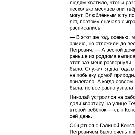
людям хватило, чтобы разо
несколько месяцев они твё
могут. Влюблённым в ту п
лет, поэтому сначала сыгр
расписались.
— В этот же год, осенью, 
армию, но отложили до ве
Петрович. — А весной доч
раньше из роддома выписал
этот раз меня развернули.
было. Служил я два года в
на побывку домой приходил
прилетала. А когда совсем
была, но все равно узнала
Николай устроился на рабо
дали квартиру на улице Те
второй ребёнок — сын Кон
сей день.
Общаться с Галиной Конст
Петровичем было очень пр