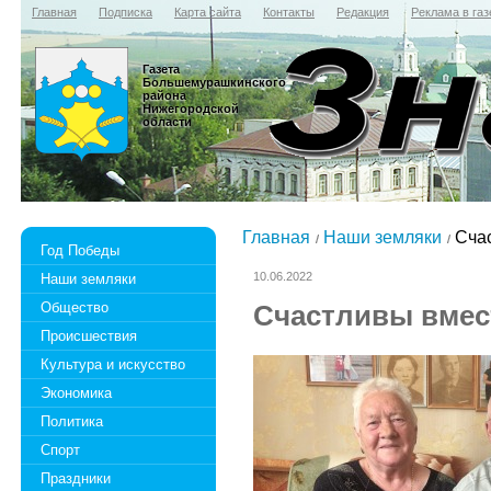
Главная
Подписка
Карта сайта
Контакты
Редакция
Реклама в газ
Газета
Большемурашкинского
района
Нижегородской
области
Главная
Наши земляки
Счас
Год Победы
10.06.2022
Наши земляки
Общество
Счастливы вмес
Происшествия
Культура и искусство
Экономика
Политика
Спорт
Праздники