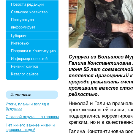
Новости редакции
Сельское хозяйство
Прокуратура
информирует
Губерния
Интервью
Поправки в Конституцию
Супруги из Большого Му
Информер новостей
Галина Константиновна
Рейтинг сайтов
июня 55 лет совместно
Каталог сайтов
является драгоценный к
природе разыскать очень
прожившие вместе стол
редкостью.
Интервью
Николай и Галина признали
Итоги, планы и взгляд в
будущее
протяжении всей жизни, ка
подвергались корректировке
С главой округа — о главном
крепким, но и в качественн
Нет ничего важнее жизни и
здоровья людей
Галина Константиновна ро