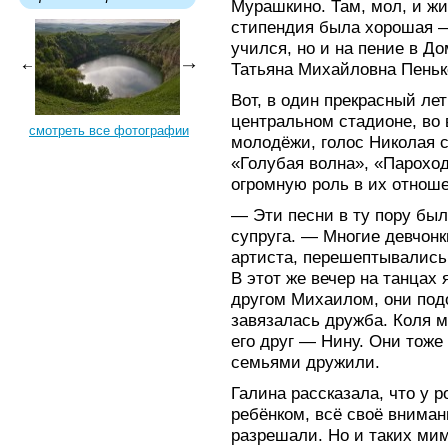
Мурашкино. Там, мол, и жи
стипендия была хорошая —
учился, но и на пение в До
Татьяна Михайловна Пеньк
Вот, в один прекрасный лет
центральном стадионе, во
смотреть все фотографии
молодёжи, голос Николая 
«Голубая волна», «Парохо
огромную роль в их отнош
— Эти песни в ту пору бы
супруга. — Многие девчон
артиста, перешептывались,
В этот же вечер на танцах 
другом Михаилом, они подо
завязалась дружба. Коля м
его друг — Нину. Они тож
семьями дружили.
Галина рассказала, что у 
ребёнком, всё своё вниман
разрешали. Но и таких м