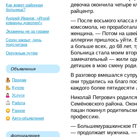
девочка окончила четыре к
Как живет районная
больница?
райцентр.
Андрей Иванов: «Игрой
— После восьмого класса я
команды доволен!»
комсомола, но проработала
Экзамены не за горами
женщина. — Потом на швей
аллергии пришлось уйти. 
Сезон закрыт, дичь
подсчитана
а больше всех, до 68 лет, 
Больница стала моим втор
Окружным путём
замечательный — жили одн
детишек в мою смену родил
Объявления
В разговор вмешался супру
Продам
они трудились на благо пос
каждого более пятидесяти 
Куплю
Услуги
Николай Петрович родился
Работа
Семёновского района. Око
пацан покинул родительски
Разное
профессию.
Авто-объявления
— Большемурашкинское ПТ
— продолжает мужчина. — 
фотогалерея