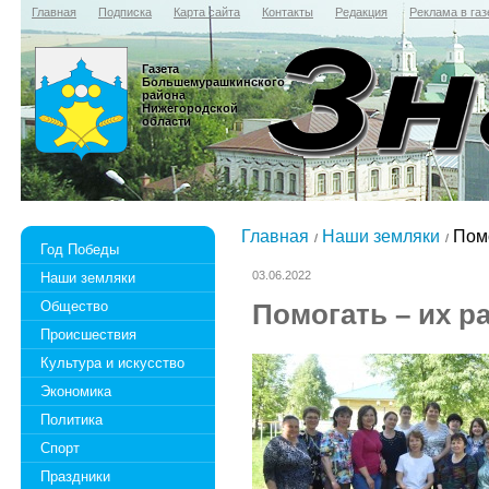
Главная
Подписка
Карта сайта
Контакты
Редакция
Реклама в газ
Газета
Большемурашкинского
района
Нижегородской
области
Главная
Наши земляки
Помо
Год Победы
03.06.2022
Наши земляки
Общество
Помогать – их р
Происшествия
Культура и искусство
Экономика
Политика
Спорт
Праздники