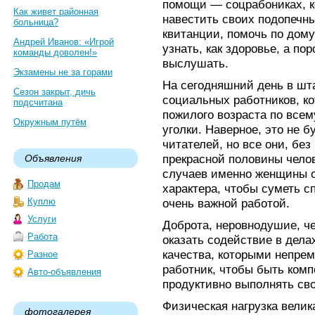
помощи — соцрабониках, к
Как живет районная
навестить своих подопечны
больница?
квитанции, помочь по дому
Андрей Иванов: «Игрой
узнать, как здоровье, а по
команды доволен!»
выслушать.
Экзамены не за горами
На сегодняшний день в шт
Сезон закрыт, дичь
социальных работников, к
подсчитана
пожилого возраста по всем
Окружным путём
уголки. Наверное, это не 
читателей, но все они, б
прекрасной половины чело
Объявления
случаев именно женщины о
Продам
характера, чтобы суметь сп
Куплю
очень важной работой.
Услуги
Доброта, неровнодушие, ч
Работа
оказать содействие в дел
качества, которыми непре
Разное
работник, чтобы быть комп
Авто-объявления
продуктивно выполнять св
Физическая нагрузка велик
фотогалерея