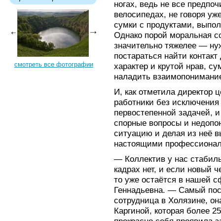
ногах, ведь не все предпо
велосипедах, не говоря уж
сумки с продуктами, выпол
Однако порой моральная 
значительно тяжелее — ну
постараться найти контакт
смотреть все фотографии
характер и крутой нрав, су
наладить взаимопонимание
И, как отметила директор 
работники без исключения 
первостепенной задачей, и
спорные вопросы и недопо
ситуацию и делая из неё в
настоящими профессионал
— Коллектив у нас стабил
кадрах нет, и если новый ч
то уже остаётся в нашей 
Геннадьевна. — Самый по
сотрудница в Холязине, о
Каргиной, которая более 2