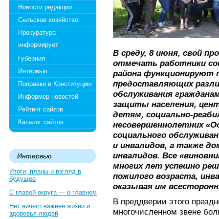
Новости редакции
Сельское хозяйство
Прокуратура
информирует
В среду, 8 июня, свой п
Губерния
отмечать работники со
Интервью
района функционируют 
предоставляющих разли
Поправки в Конституцию
обслуживания гражданам
Информер новостей
защиты населения, цент
Рейтинг сайтов
детям, социально-реаб
Каталог сайтов
несовершеннолетних «О
социального обслуживан
и инвалидов, а также д
инвалидов. Все «виновн
Интервью
многих лет успешно ре
Итоги, планы и взгляд в
пожилого возраста, инва
будущее
оказывая им всесторон
С главой округа — о главном
В преддверии этого празд
Нет ничего важнее жизни и
многочисленном звене бо
здоровья людей