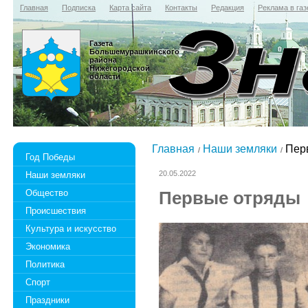
Главная
Подписка
Карта сайта
Контакты
Редакция
Реклама в газ
Газета
Большемурашкинского
района
Нижегородской
области
Главная
Наши земляки
Пер
Год Победы
20.05.2022
Наши земляки
Общество
Первые отряды
Происшествия
Культура и искусство
Экономика
Политика
Спорт
Праздники