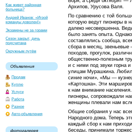
Боря, а среди октябрят —
Как живет районная
Архипов, Урусова Валя.
больница?
По сравнению с той больш
Андрей Иванов: «Игрой
которую ведут пионеры в 
команды доволен!»
далеко несовершенна. Ведь
Экзамены не за горами
было занять опыта. Однак
Сезон закрыт, дичь
составлялись сообща, все
подсчитана
сбора в месяц, звеньевые
Окружным путём
походов, прогулок, различ
общественно-полезным тру
и с ними под звуки горна 
Объявления
улицам Мурашкина. Любили
синие ночи», «Мы — кузнец
Продам
«Картошка». Эти марширов
Куплю
к нам внимание населения.
Услуги
пионеры, сопровождали на
Работа
женщины плевали нам всле
Разное
Общие собрания у нас все
Авто-объявления
Народного дома. Теперь э
каждый сбор к нам приход
беседы, принимали торжес
фотогалерея