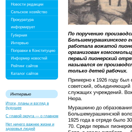
Новости редакции
Сельское хозяйство
Прокуратура
информирует
По поручению производс
Губерния
Большемурашкинского го
Интервью
работала вожатой пионе
Поправки в Конституцию
организован комсомольц
первый пионерский отря
Информер новостей
назывался он производс
Рейтинг сайтов
только детей рабочих.
Каталог сайтов
Примерно к 1926 году был 
советский, объединяющий д
служащих учреждений. Вож
Интервью
Нюра.
Итоги, планы и взгляд в
Мурашкино до образования
будущее
Большемурашкинской волос
С главой округа — о главном
1925 года в отряде было 30
Нет ничего важнее жизни и
70. Среди первых пионеро
здоровья людей