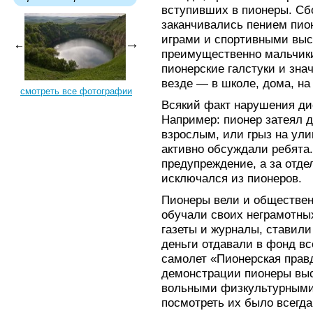
вступивших в пионеры. Сб
заканчивались пением пио
играми и спортивными выс
преимущественно мальчики
пионерские галстуки и зна
везде — в школе, дома, на
смотреть все фотографии
Всякий факт нарушения ди
Например: пионер затеял д
взрослым, или грыз на ули
активно обсуждали ребята
предупреждение, а за отде
исключался из пионеров.
Пионеры вели и обществен
обучали своих неграмотны
газеты и журналы, ставили
деньги отдавали в фонд вс
самолет «Пионерская правд
демонстрации пионеры выс
вольными физкультурным
посмотреть их было всегда