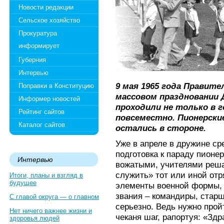
Новости редакции
Сельское хозяйство
Прокуратура
информирует
Губерния
Интервью
9 мая 1965 года Правит
Поправки в Конституцию
массовом праздновании
Информер новостей
проходили не только в г
Рейтинг сайтов
повсеместно. Пионерски
Каталог сайтов
остались в стороне.
Уже в апреле в дружине с
подготовка к параду пионер
Интервью
вожатыми, учителями решал
служить» тот или иной отр
Итоги, планы и взгляд в
будущее
элементы военной формы, ф
звания – командиры, старш
С главой округа — о главном
серьезно. Ведь нужно прой
Нет ничего важнее жизни и
чеканя шаг, рапортуя: «З
здоровья людей