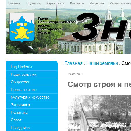
Главная
Подписка
Карта сайта
Контакты
Редакция
Реклама в газ
Газета
Большемурашкинского
района
Нижегородской
области
Главная
Наши земляки
Cмот
Год Победы
20.05.2022
Наши земляки
Общество
Cмотр строя и п
Происшествия
Культура и искусство
Экономика
Политика
Спорт
Праздники