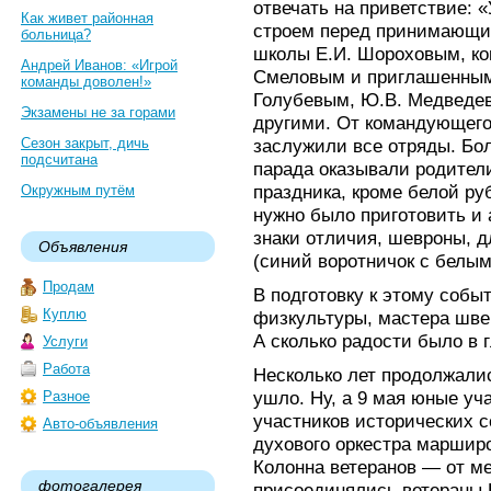
отвечать на приветствие: «
Как живет районная
строем перед принимающи
больница?
школы Е.И. Шороховым, ко
Андрей Иванов: «Игрой
Смеловым и приглашенным
команды доволен!»
Голубевым, Ю.В. Медведе
Экзамены не за горами
другими. От командующего
Сезон закрыт, дичь
заслужили все отряды. Бо
подсчитана
парада оказывали родител
праздника, кроме белой р
Окружным путём
нужно было приготовить и 
знаки отличия, шевроны, д
Объявления
(синий воротничок с белым
Продам
В подготовку к этому соб
Куплю
физкультуры, мастера швей
А сколько радости было в г
Услуги
Работа
Несколько лет продолжалис
ушло. Ну, а 9 мая юные уч
Разное
участников исторических с
Авто-объявления
духового оркестра маршир
Колонна ветеранов — от м
фотогалерея
присоединялись ветераны