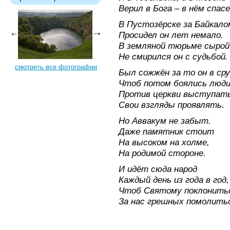
Верил в Бога – в нём спасе
В Пустозёрске за Байкало
Просидел он лет немало.
В земляной тюрьме сырой
Не смирился он с судьбой.
смотреть все фотографии
Был сожжён за то он в сру
Чтоб потом боялись люд
Против церкви выступать
Свои взгляды проявлять.
Но Аввакум не забыт.
Даже памятник стоит
На высоком на холме,
На родимой стороне.
И идёт сюда народ
Каждый день из года в год,
Чтоб Святому поклонить
За нас грешных помолить