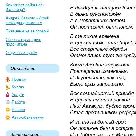
Как живет районная
В двадцать лет уже был 
больница?
В дьяки рукоположён,
Андрей Иванов: «Игрой
А в Лопатищах потом
команды доволен!»
Он поставлен был попом.
Экзамены не за горами
В те лихие времена
Сезон закрыт, дичь
В церкви тоже шла борьба
подсчитана
Все старинные обряды
Окружным путём
Отменялись тут же кряду
Книги для богослуженья
Объявления
Претерпели измененья,
И двуперстие, как зло,
Продам
Было враз запрещено.
Куплю
Век семнадцатый пришёл 
Услуги
В церкви начался раскол.
Работа
Наш Аввакум, будто гром,
Разное
Стал противником рефор
Авто-объявления
И за то на долгий срок
Он посажен был в острог.
И в Тобольске, и в Мезени
фотогалерея