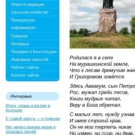
Новости редакции
Сельское хозяйство
Прокуратура
информирует
Губерния
Интервью
Поправки в Конституцию
Родилася я в селе
Информер новостей
На мурашкинской земле,
Рейтинг сайтов
Что к лесам дремучим жм
Каталог сайтов
И Григоровом зовётся.
Здесь Аввакум, сын Петро
Рос, мужал среди лесов,
Интервью
Книги мудрые читал,
Веру в Бога обретал.
Итоги, планы и взгляд в
будущее
С малых лет, нужду узнав
С главой округа — о главном
И имея строгий нрав,
Он не мог терпеть никак
Нет ничего важнее жизни и
здоровья людей
Ни измен, ни ссор, ни драк.