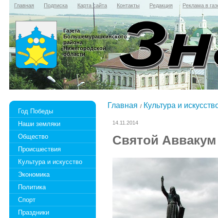
Главная
Подписка
Карта сайта
Контакты
Редакция
Реклама в газ
Газета
Большемурашкинского
района
Нижегородской
области
Главная
Культура и искусств
Год Победы
14.11.2014
Наши земляки
Общество
Святой Аввакум
Происшествия
Культура и искусство
Экономика
Политика
Спорт
Праздники