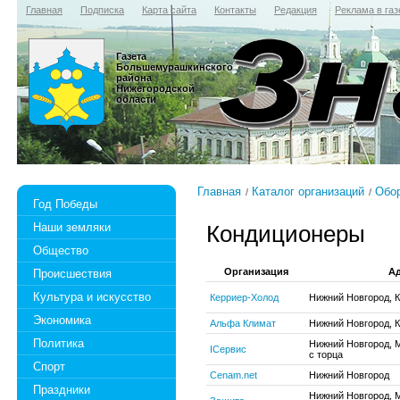
Главная
Подписка
Карта сайта
Контакты
Редакция
Реклама в газ
Газета
Большемурашкинского
района
Нижегородской
области
Главная
Каталог организаций
Обо
Год Победы
Наши земляки
Кондиционеры
Общество
Организация
А
Происшествия
Культура и искусство
Керриер-Холод
Нижний Новгород, К
Экономика
Альфа Климат
Нижний Новгород, К
Политика
Нижний Новгород, М
IСервис
с торца
Спорт
Cenam.net
Нижний Новгород
Праздники
Нижний Новгород, 