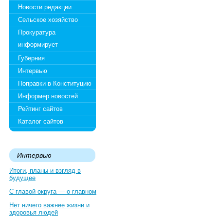
Новости редакции
Сельское хозяйство
Прокуратура
информирует
Губерния
Интервью
Поправки в Конституцию
Информер новостей
Рейтинг сайтов
Каталог сайтов
Интервью
Итоги, планы и взгляд в
будущее
С главой округа — о главном
Нет ничего важнее жизни и
здоровья людей