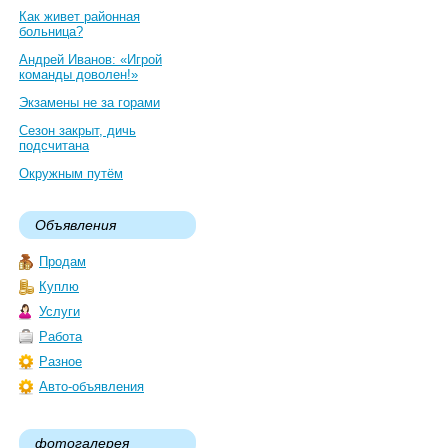
Как живет районная
больница?
Андрей Иванов: «Игрой
команды доволен!»
Экзамены не за горами
Сезон закрыт, дичь
подсчитана
Окружным путём
Объявления
Продам
Куплю
Услуги
Работа
Разное
Авто-объявления
фотогалерея