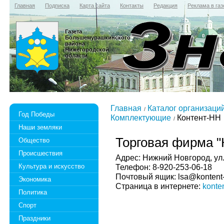
Главная
Подписка
Карта сайта
Контакты
Редакция
Реклама в газ
Газета
Большемурашкинского
района
Нижегородской
области
Главная
Каталог организаци
Год Победы
Комплектующие
Контент-НН
Наши земляки
Торговая фирма "
Общество
Происшествия
Адрес: Нижний Новгород, ул.
Культура и искусство
Телефон: 8-920-253-06-18
Почтовый ящик: lsa@kontent-
Экономика
Страница в интернете:
konten
Политика
Спорт
Праздники