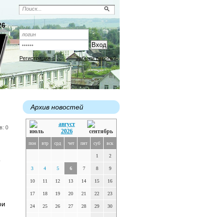
26
Регистрация
Забыли пароль?
Архив новостей
август
в: 0
2026
пон
втр
срд
чет
пят
суб
вск
ю
1
2
3
4
5
6
7
8
9
10
11
12
13
14
15
16
17
18
19
20
21
22
23
ои
24
25
26
27
28
29
30