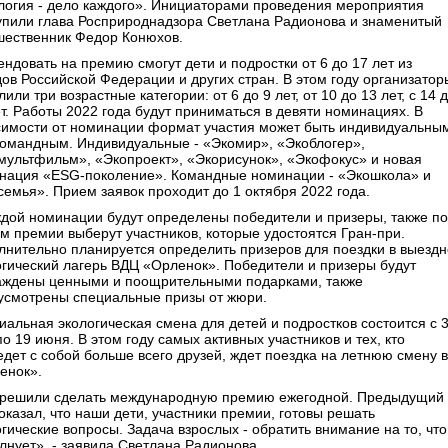
логия - дело каждого». Инициаторами проведения мероприятия
упили глава Росприроднадзора Светлана Радионова и знаменитый
шественник Федор Конюхов.
ндовать на премию смогут дети и подростки от 6 до 17 лет из
дов Российской Федерации и других стран. В этом году организатор
или три возрастные категории: от 6 до 9 лет, от 10 до 13 лет, с 14 
ет. Работы 2022 года будут приниматься в девяти номинациях. В
симости от номинации формат участия может быть индивидуальны
командным. Индивидуальные - «Экомир», «Экоблогер»,
мультфильм», «Экопроект», «Экорисунок», «Экофокус» и новая
нация «ESG-поколение». Командные номинации - «Экошкола» и
семья». Прием заявок проходит до 1 октября 2022 года.
ждой номинации будут определены победители и призеры, также по
ам премии выберут участников, которые удостоятся Гран-при.
лнительно планируется определить призеров для поездки в выезд
огический лагерь ВДЦ «Орленок». Победители и призеры будут
аждены ценными и поощрительными подарками, также
усмотрены специальные призы от жюри.
иальная экологическая смена для детей и подростков состоится с 
о 19 июня. В этом году самых активных участников и тех, кто
едет с собой больше всего друзей, ждет поездка на летнюю смену в
енок».
решили сделать международную премию ежегодной. Предыдущий
оказал, что наши дети, участники премии, готовы решать
гические вопросы. Задача взрослых - обратить внимание на то, что
олнует», - заявила Светлана Радионова.