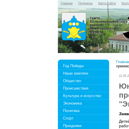
Главная
Подписка
Карта сайта
Конт
Газета
Большемурашкинского
района
Нижегородской
области
Главна
Год Победы
премию
Наши земляки
11.05.
Общество
Юн
Происшествия
пр
Культура и искусство
"Э
Экономика
Политика
Заяв
Спорт
Дете
Праздники
рабо