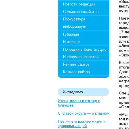
«Эко
Новости редакции
выст
путе
Сельское хозяйство
Прете
Прокуратура
горо
информирует
выдел
17 л
Губерния
зави
или 
Интервью
«Эко
Поправки в Конституцию
номи
«Эко
Информер новостей
В ка
Рейтинг сайтов
итог
Допо
Каталог сайтов
экол
нагр
пред
Интервью
Спец
мая п
Итоги, планы и взгляд в
прив
будущее
«Орл
С главой округа — о главном
«Мы 
год п
Нет ничего важнее жизни и
эколо
здоровья людей
их в