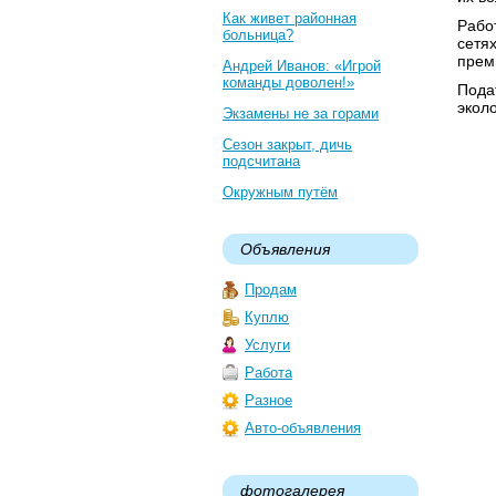
Как живет районная
Рабо
больница?
сетях
прем
Андрей Иванов: «Игрой
команды доволен!»
Пода
экол
Экзамены не за горами
Сезон закрыт, дичь
подсчитана
Окружным путём
Объявления
Продам
Куплю
Услуги
Работа
Разное
Авто-объявления
фотогалерея