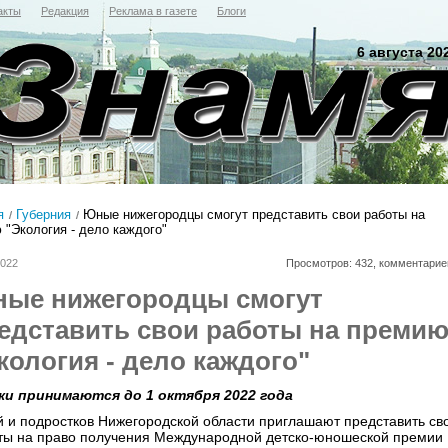
акты
Редакция
Реклама в газете
Блоги
6 августа 20
я
Губерния
Юные нижегородцы смогут представить свои работы на
 "Экология - дело каждого"
2022
Просмотров: 432, комментарие
ые нижегородцы смогут
едставить свои работы на преми
кология - дело каждого"
ки принимаются до 1 октября 2022 года
й и подростков Нижегородской области приглашают представить св
ты на право получения Международной детско-юношеской премии