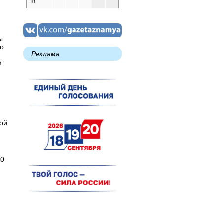
31
ы
до
Реклама
м
ной
30