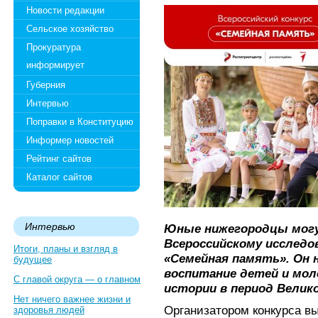
Новости редакции
Сельское хозяйство
Прокуратура
информирует
Губерния
Интервью
Поправки в Конституцию
Информер новостей
Рейтинг сайтов
Каталог сайтов
Интервью
Юные нижегородцы могу
Всероссийскому исследо
Итоги, планы и взгляд в
«Семейная память». Он 
будущее
воспитание детей и мол
С главой округа — о главном
истории в период Велик
Нет ничего важнее жизни и
Организатором конкурса в
здоровья людей