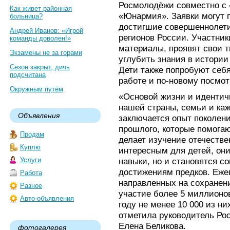
Росмолодёжи совместно с
Как живет районная
«Юнармия». Заявки могут п
больница?
достигшие совершеннолети
Андрей Иванов: «Игрой
регионов России. Участни
команды доволен!»
материалы, проявят свои т
Экзамены не за горами
углубить знания в истории
Сезон закрыт, дичь
Дети также попробуют себ
подсчитана
работе и по-новому посмот
Окружным путём
«Основой жизни и идентич
нашей страны, семьи и каж
Объявления
заключается опыт поколени
прошлого, которые помогаю
Продам
делает изучение отечеств
Куплю
интересным для детей, он
Услуги
навыки, но и становятся с
достижениям предков. Ежег
Работа
направленных на сохранен
Разное
участие более 5 миллионов
Авто-объявления
году не менее 10 000 из ни
отметила руководитель Ро
Елена Беликова.
фотогалерея