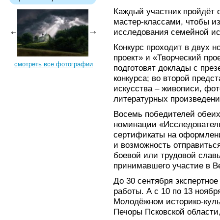
Каждый участник пройдёт 
мастер-классами, чтобы и
исследования семейной ис
Конкурс проходит в двух 
проект» и «Творческий про
смотреть все фотографии
подготовят доклады с през
конкурса; во второй предс
искусства – живописи, фот
литературных произведени
Восемь победителей обеих
номинации «Исследователь
сертификаты на оформлени
и возможность отправиться
боевой или трудовой славы
принимавшего участие в В
До 30 сентября экспертно
работы. А с 10 по 13 нояб
Молодёжном историко-куль
Печоры Псковской области,