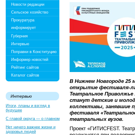
Новости редакции
Сельское хозяйство
Прокуратура
информирует
Губерния
Интервью
Поправки в Конституцию
Информер новостей
Рейтинг сайтов
Каталог сайтов
В Нижнем Новгороде 25
открытие фестиваля-ла
Театральное Приволжье 
Интервью
станут детские и моло
Итоги, планы и взгляд в
коллективы, занявшие п
будущее
фестиваля «Театрально
театральных вузов.
С главой округа — о главном
Нет ничего важнее жизни и
Проект «ГИТИСFEST. Театр
здоровья людей
реализуется при поддержк