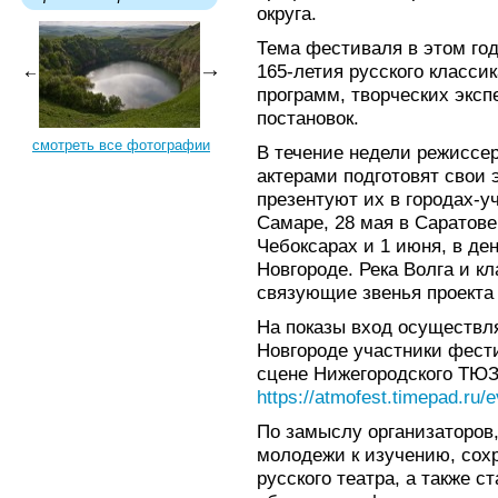
округа.
Тема фестиваля в этом год
165-летия русского класси
программ, творческих экс
постановок.
смотреть все фотографии
В течение недели режиссе
актерами подготовят свои 
презентуют их в городах-у
Самаре, 28 мая в Саратове,
Чебоксарах и 1 июня, в де
Новгороде. Река Волга и кл
связующие звенья проекта 
На показы вход осуществл
Новгороде участники фест
сцене Нижегородского ТЮЗа
https://atmofest.timepad.ru/
По замыслу организаторов,
молодежи к изучению, сох
русского театра, а также 