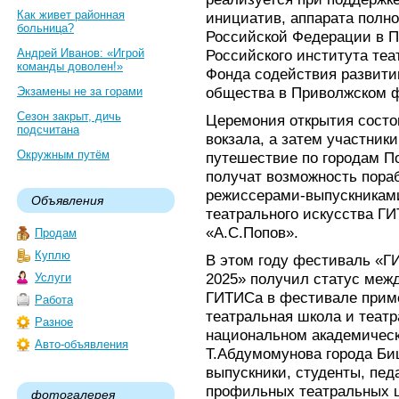
Как живет районная
инициатив, аппарата полн
больница?
Российской Федерации в П
Андрей Иванов: «Игрой
Российского института теа
команды доволен!»
Фонда содействия развити
общества в Приволжском ф
Экзамены не за горами
Сезон закрыт, дичь
Церемония открытия состои
подсчитана
вокзала, а затем участник
Окружным путём
путешествие по городам П
получат возможность пораб
режиссерами-выпускниками
Объявления
театрального искусства ГИ
«А.С.Попов».
Продам
Куплю
В этом году фестиваль «Г
2025» получил статус меж
Услуги
ГИТИСа в фестивале прим
Работа
театральная школа и теат
Разное
национальном академическ
Авто-объявления
Т.Абдумомунова города Биш
выпускники, студенты, пед
профильных театральных 
фотогалерея