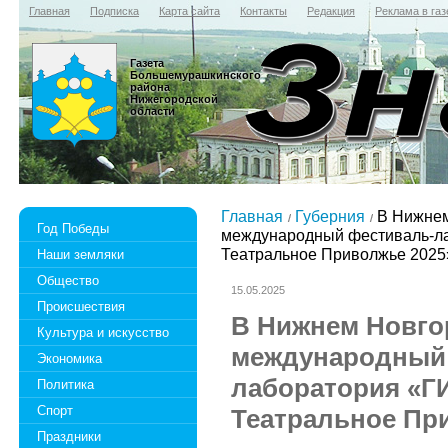
Главная
Подписка
Карта сайта
Контакты
Редакция
Реклама в газ
Газета
Большемурашкинского
района
Нижегородской
области
Главная
Губерния
В Нижнем
Год Победы
международный фестиваль-л
Театральное Приволжье 2025
Наши земляки
Общество
15.05.2025
Происшествия
В Нижнем Новгор
Культура и искусство
международный
Экономика
лаборатория «Г
Политика
Спорт
Театральное Пр
Праздники