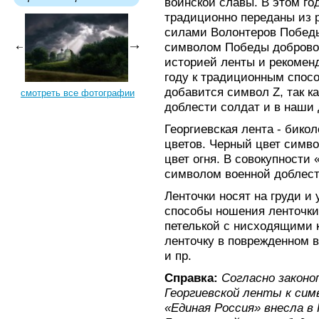
воинской славы. В этом го
традиционно переданы из р
силами Волонтеров Победы
символом Победы добровол
историей ленты и рекомен
году к традиционным спос
добавится символ Z, так к
смотреть все фотографии
доблести солдат и в наши 
Георгиевская лента - бикол
цветов. Черный цвет симво
цвет огня. В совокупности
символом военной доблест
Ленточки носят на груди и
способы ношения ленточки 
петелькой с нисходящими 
ленточку в поврежденном в
и пр.
Справка:
Согласно законо
Георгиевской ленты к сим
«Единая Россия» внесла в 