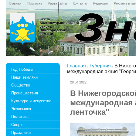
Главная
Подписка
Карта сайта
Контакты
Редакция
Реклама в газ
Газета
Большемурашкинского
района
Нижегородской
области
Главная
Губерния
В Нижего
Год Победы
международная акция "Георги
Наши земляки
28.04.2022
Общество
В Нижегородско
Происшествия
международная 
Культура и искусство
Экономика
ленточка"
Политика
Спорт
Праздники