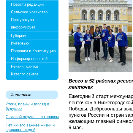
Новости редакции
Сельское хозяйство
Прокуратура
информирует
Губерния
Интервью
Поправки в Конституцию
Информер новостей
Рейтинг сайтов
Каталог сайтов
Всего в 52 районах регио
ленточек
Интервью
Ежегодный старт междунар
ленточка» в Нижегородско
Итоги, планы и взгляд в
Победы. Добровольцы выш
будущее
пунктов России и стран за
С главой округа — о главном
желающим главный символ
Нет ничего важнее жизни и
9 мая.
здоровья людей