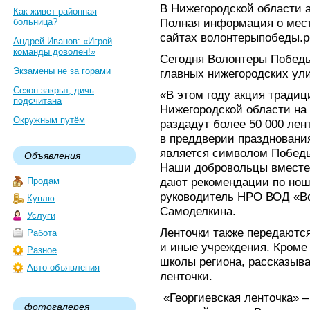
В Нижегородской области а
Как живет районная
Полная информация о мест
больница?
сайтах волонтерыпобеды.р
Андрей Иванов: «Игрой
команды доволен!»
Сегодня Волонтеры Победы
Экзамены не за горами
главных нижегородских ул
Сезон закрыт, дичь
«В этом году акция традиц
подсчитана
Нижегородской области на
Окружным путём
раздадут более 50 000 лен
в преддверии празднования
является символом Победы
Объявления
Наши добровольцы вместе 
дают рекомендации по нош
Продам
руководитель НРО ВОД «В
Куплю
Самоделкина.
Услуги
Ленточки также передаютс
Работа
и иные учреждения. Кроме
Разное
школы региона, рассказыва
Авто-объявления
ленточки.
«Георгиевская ленточка» –
фотогалерея