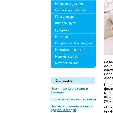
Новости редакции
Сельское хозяйство
Прокуратура
информирует
Губерния
Интервью
Поправки в Конституцию
Информер новостей
Рейтинг сайтов
Разд
Каталог сайтов
дейс
комп
Росс
людя
Интервью
Перв
Итоги, планы и взгляд в
феде
будущее
моло
стра
С главой округа — о главном
услу
Нет ничего важнее жизни и
«Сов
здоровья людей
проф