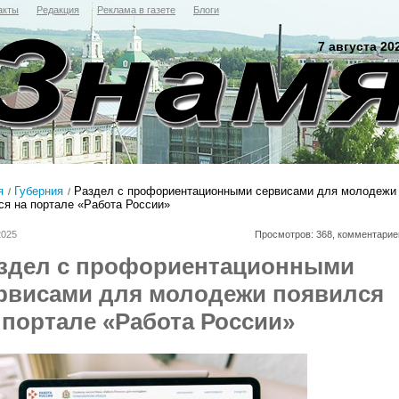
акты
Редакция
Реклама в газете
Блоги
7 августа 20
я
Губерния
Раздел с профориентационными сервисами для молодежи
ся на портале «Работа России»
2025
Просмотров: 368, комментарие
здел с профориентационными
рвисами для молодежи появился
 портале «Работа России»