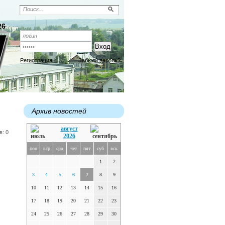
26
Регистрация
Забыли пароль?
Архив новостей
август
в: 0
2026
пон
втр
срд
чет
пят
суб
вск
1
2
3
4
5
6
7
8
9
10
11
12
13
14
15
16
17
18
19
20
21
22
23
24
25
26
27
28
29
30