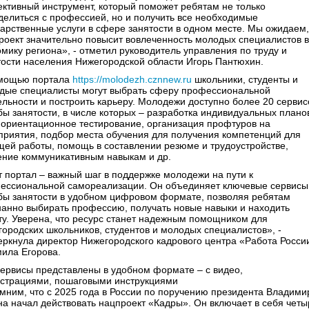
ктивный инструмент, который поможет ребятам не только
делиться с профессией, но и получить все необходимые
дарственные услуги в сфере занятости в одном месте. Мы ожидаем,
проект значительно повысит вовлеченность молодых специалистов в
омику региона», - отметил руководитель управления по труду и
тости населения Нижегородской области Игорь Пантюхин.
мощью портала
https://molodezh.cznnew.ru
школьники, студенты и
дые специалисты могут выбрать сферу профессиональной
ельности и построить карьеру. Молодежи доступно более 20 сервис
бы занятости, в числе которых – разработка индивидуальных плано
ориентационное тестирование, организация профтуров на
приятия, подбор места обучения для получения компетенций для
щей работы, помощь в составлении резюме и трудоустройстве,
ение коммуникативным навыкам и др.
т портал – важный шаг в поддержке молодежи на пути к
ессиональной самореализации. Он объединяет ключевые сервисы
бы занятости в удобном цифровом формате, позволяя ребятам
нанно выбирать профессию, получать новые навыки и находить
ту. Уверена, что ресурс станет надежным помощником для
городских школьников, студентов и молодых специалистов», -
еркнула директор Нижегородского кадрового центра «Работа Росси
ила Егорова.
сервисы представлены в удобном формате – с видео,
страциями, пошаговыми инструкциями
мним, что с 2025 года в России по поручению президента Владими
на начал действовать нацпроект «Кадры». Он включает в себя четы