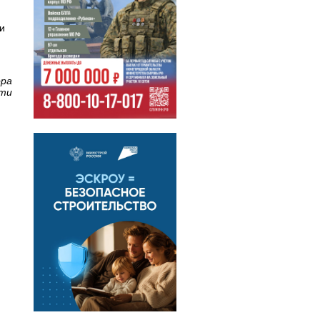
и
ора
сти