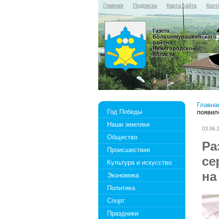
Главная
Подписка
Карта сайта
Конт
Газета
Большемурашкинского
района
Нижегородской
области
Главна
Год Победы
появил
Наши земляки
03.06.
Общество
Ра
Происшествия
се
Культура и искусство
на
Экономика
Политика
Спорт
Праздники