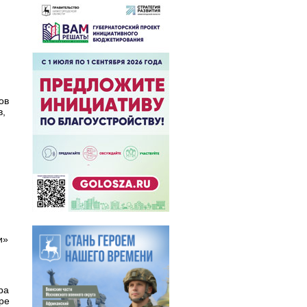
ов
в,
и»
ра
ре