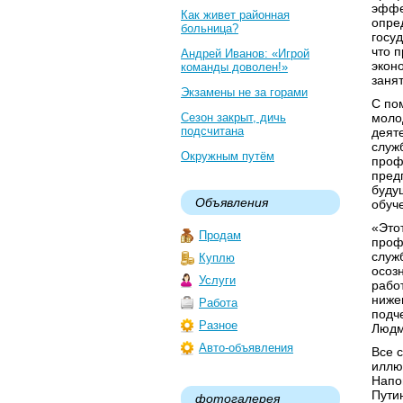
эффе
Как живет районная
опре
больница?
госу
что 
Андрей Иванов: «Игрой
экон
команды доволен!»
заня
Экзамены не за горами
С по
Сезон закрыт, дичь
моло
подсчитана
деят
служ
Окружным путём
проф
пред
буду
Объявления
обуч
«Это
Продам
проф
служ
Куплю
осоз
Услуги
рабо
ниже
Работа
подч
Разное
Людм
Авто-объявления
Все 
иллю
Напо
Пути
фотогалерея