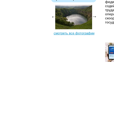
феде
соде
труд
опер
скоо
госуд
смотреть все фотографии