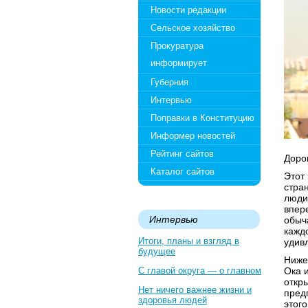
Новости редакции
Сельское хозяйство
Прокуратура
информирует
Губерния
Интервью
Поправки в Конституцию
Информер новостей
Рейтинг сайтов
Доро
Каталог сайтов
Этот
стра
люди 
впер
Интервью
обыч
кажд
Итоги, планы и взгляд в
удивл
будущее
Ниже
С главой округа — о главном
Ока 
откр
Нет ничего важнее жизни и
пред
здоровья людей
этог