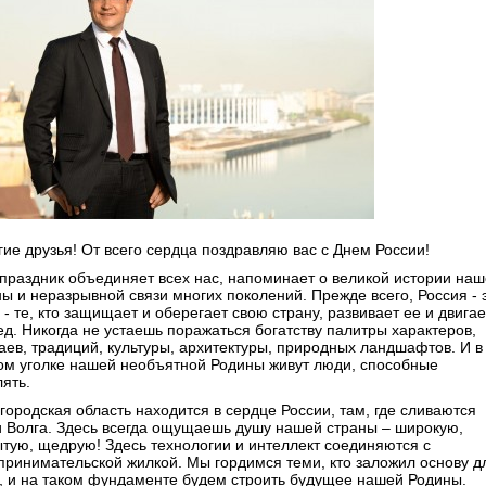
гие друзья! От всего сердца поздравляю вас с Днем России!
 праздник объединяет всех нас, напоминает о великой истории на
ны и неразрывной связи многих поколений. Прежде всего, Россия - 
- те, кто защищает и оберегает свою страну, развивает ее и двигае
ед. Никогда не устаешь поражаться богатству палитры характеров,
аев, традиций, культуры, архитектуры, природных ландшафтов. И в
ом уголке нашей необъятной Родины живут люди, способные
ять.
городская область находится в сердце России, там, где сливаются
и Волга. Здесь всегда ощущаешь душу нашей страны – широкую,
ытую, щедрую! Здесь технологии и интеллект соединяются с
принимательской жилкой. Мы гордимся теми, кто заложил основу д
о, и на таком фундаменте будем строить будущее нашей Родины.