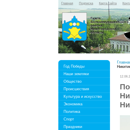
Главная
Подписка
Карта сайта
Конт
Газета
Большемурашкинского
района
Нижегородской
области
Главна
Год Победы
Никити
Наши земляки
12.06.
Общество
По
Происшествия
Ни
Культура и искусство
Ни
Экономика
Политика
Спорт
Праздники