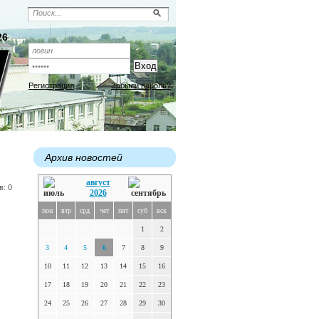
26
Регистрация
Забыли пароль?
Архив новостей
август
в: 0
2026
пон
втр
срд
чет
пят
суб
вск
1
2
3
4
5
6
7
8
9
10
11
12
13
14
15
16
17
18
19
20
21
22
23
24
25
26
27
28
29
30