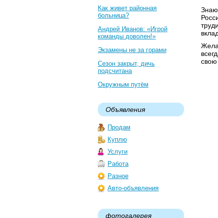
Как живет районная
Знаю
больница?
Росси
труди
Андрей Иванов: «Игрой
вкла
команды доволен!»
Жела
Экзамены не за горами
всег
свою
Сезон закрыт, дичь
подсчитана
Окружным путём
Объявления
Продам
Куплю
Услуги
Работа
Разное
Авто-объявления
фотогалерея