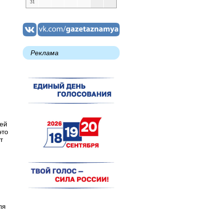
31
Реклама
шей
это
т
ля