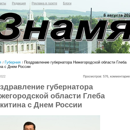
акты
Редакция
Реклама в газете
Блоги
6 августа 20
я
Губерния
Поздравление губернатора Нижегородской области Глеба
на с Днем России
2022
Просмотров: 576, комментарие
здравление губернатора
жегородской области Глеба
китина с Днем России