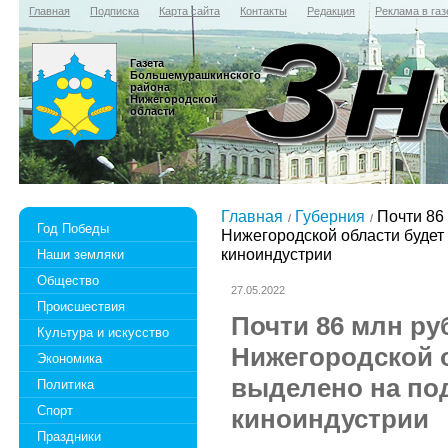
Главная
Подписка
Карта сайта
Контакты
Редакция
Реклама в газ
Газета
Большемурашкинского
района
Нижегородской
области
Главная
Губерния
Почти 86 
Год Победы
Нижегородской области будет
киноиндустрии
Наши земляки
Общество
27.05.2022
Происшествия
Почти 86 млн ру
Культура и искусство
Нижегородской 
Экономика
выделено на по
Политика
Спорт
киноиндустрии
Праздники