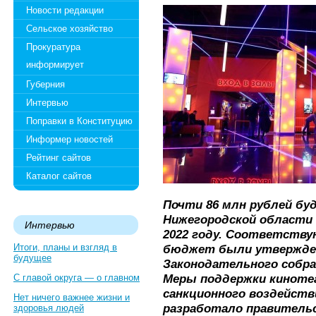
Новости редакции
Сельское хозяйство
Прокуратура
информирует
Губерния
Интервью
Поправки в Конституцию
Информер новостей
Рейтинг сайтов
Каталог сайтов
Почти 86 млн рублей б
Нижегородской области 
Интервью
2022 году. Соответству
Итоги, планы и взгляд в
бюджет были утвержден
будущее
Законодательного собра
Меры поддержки кинотеа
С главой округа — о главном
санкционного воздейств
Нет ничего важнее жизни и
разработало правитель
здоровья людей