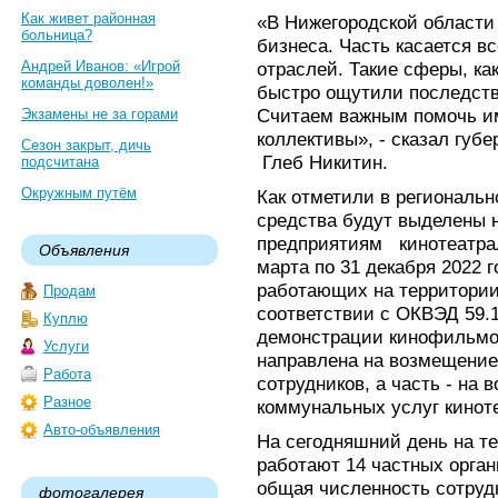
Как живет районная
«В Нижегородской области
больница?
бизнеса. Часть касается в
Андрей Иванов: «Игрой
отраслей. Такие сферы, ка
команды доволен!»
быстро ощутили последст
Считаем важным помочь им
Экзамены не за горами
коллективы», - сказал губ
Сезон закрыт, дичь
Глеб Никитин.
подсчитана
Окружным путём
Как отметили в региональн
средства будут выделены
предприятиям кинотеатрал
Объявления
марта по 31 декабря 2022 г
работающих на территории
Продам
соответствии с ОКВЭД 59.1
Куплю
демонстрации кинофильмов
Услуги
направлена на возмещение 
Работа
сотрудников, а часть - на 
Разное
коммунальных услуг кинот
Авто-объявления
На сегодняшний день на т
работают 14 частных орган
общая численность сотрудн
фотогалерея