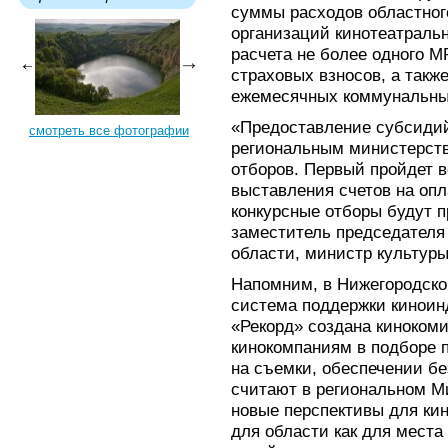
суммы расходов областног
организаций кинотеатраль
расчета не более одного М
страховых взносов, а такж
ежемесячных коммунальны
«Предоставление субсидий
смотреть все фотографии
региональным министерств
отборов. Первый пройдет в
выставления счетов на опл
конкурсные отборы будут п
заместитель председателя
области, министр культуры
Напомним, в Нижегородско
система поддержки киноинд
«Рекорд» создана кинокоми
кинокомпаниям в подборе 
на съемки, обеспечении бе
считают в региональном М
новые перспективы для кин
для области как для места