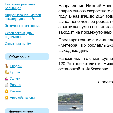
Как живет районная
Направление Нижний Новго
больница?
современного скоростного
Андрей Иванов: «Игрой
году. В навигацию 2024 го
команды доволен!»
выполнено четыре рейса, п
Экзамены не за горами
а загрузка судов составила
заходит на промежуточных 
Сезон закрыт, дичь
подсчитана
Предварительно с июня пл
Окружным путём
«Метеора» в Ярославль 2-3
выходные дни.
Объявления
Напомним, что с мая судн
120-Р» также ходит из Ниж
Продам
остановкой в Чебоксарах.
Куплю
Услуги
и прав
Работа
Разное
Авто-объявления
фотогалерея