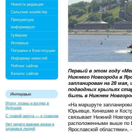
Новости редакции
Сельское хозяйство
Прокуратура
информирует
Губерния
Интервью
Поправки в Конституцию
Информер новостей
Рейтинг сайтов
Первый в этом году «Ме
Каталог сайтов
Нижнего Новгорода в Яр
запланирован на 28 мая, 
подводных крыльях старт
Интервью
быть в Нижнем Новгоро
Итоги, планы и взгляд в
«На маршруте запланирова
будущее
Юрьевце, Кинешме и Костр
С главой округа — о главном
связывает Нижний Новгоро
расположенными выше по В
Нет ничего важнее жизни и
здоровья людей
Ярославской областями», -