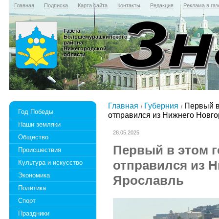
Главная
Подписка
Карта сайта
Контакты
Редакция
Реклама в газ
Газета
Большемурашкинского
района
Нижегородской
области
Главная
Губерния
Первый в
Год Победы
отправился из Нижнего Новго
Наши земляки
28.05.2025
Общество
Первый в этом г
Происшествия
отправился из Н
Культура и искусство
Экономика
Ярославль
Политика
Спорт
Праздники