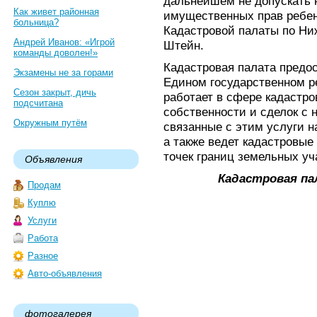
дальнейшем не допускать
Как живет районная
имущественных прав ребенк
больница?
Кадастровой палаты по Ни
Андрей Иванов: «Игрой
Штейн.
команды доволен!»
Кадастровая палата предо
Экзамены не за горами
Едином государственном р
Сезон закрыт, дичь
работает в сфере кадастро
подсчитана
собственности и сделок с
Окружным путём
связанные с этим услуги н
а также ведет кадастровые
точек границ земельных уч
Объявления
Кадастровая па
Продам
Куплю
Услуги
Работа
Разное
Авто-объявления
фотогалерея