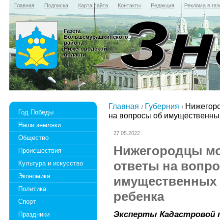
Главная
Подписка
Карта сайта
Контакты
Редакция
Реклама в газ
Газета
Большемурашкинского
района
Нижегородской
области
Главная
Губерния
Нижегоро
Год Победы
на вопросы об имущественны
Наши земляки
27.05.2022
Общество
Нижегородцы мо
Происшествия
ответы на вопр
Культура и искусство
Экономика
имущественных 
Политика
ребенка
Спорт
Эксперты Кадастровой 
Праздники