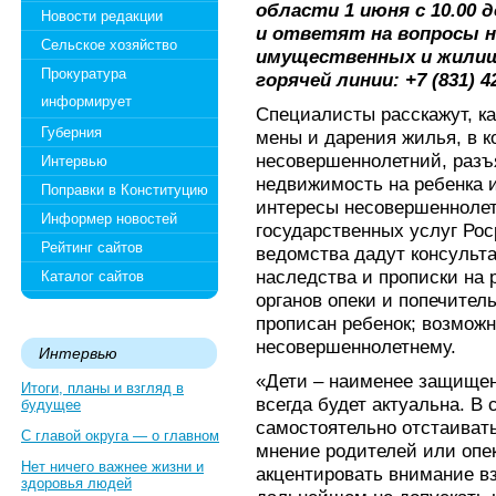
области 1 июня с 10.00 
Новости редакции
и ответят на вопросы н
Сельское хозяйство
имущественных и жилищ
Прокуратура
горячей линии: +7 (831) 42
информирует
Специалисты расскажут, ка
Губерния
мены и дарения жилья, в к
несовершеннолетний, разъ
Интервью
недвижимость на ребенка и
Поправки в Конституцию
интересы несовершеннолет
Информер новостей
государственных услуг Рос
Рейтинг сайтов
ведомства дадут консульт
наследства и прописки на 
Каталог сайтов
органов опеки и попечител
прописан ребенок; возмож
несовершеннолетнему.
Интервью
«Дети – наименее защищенн
Итоги, планы и взгляд в
всегда будет актуальна. В 
будущее
самостоятельно отстаиват
С главой округа — о главном
мнение родителей или опе
Нет ничего важнее жизни и
акцентировать внимание вз
здоровья людей