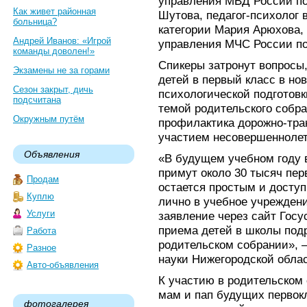
управления МВД России по
Как живет районная
Шутова, педагог-психолог
больница?
категории Мария Арюхова, 
Андрей Иванов: «Игрой
управления МЧС России по
команды доволен!»
Спикеры затронут вопросы
Экзамены не за горами
детей в первый класс в нов
Сезон закрыт, дичь
психологической подготовк
подсчитана
темой родительского собра
Окружным путём
профилактика дорожно-тра
участием несовершеннолет
Объявления
«В будущем учебном году 
примут около 30 тысяч пер
Продам
остается простым и досту
Куплю
лично в учебное учреждени
Услуги
заявление через сайт Госу
приема детей в школы под
Работа
родительском собрании», –
Разное
науки Нижегородской обла
Авто-объявления
К участию в родительском
мам и пап будущих первокл
фотогалерея