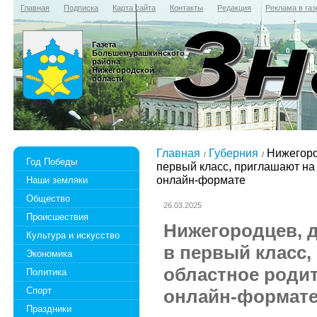
Главная
Подписка
Карта сайта
Контакты
Редакция
Реклама в газ
Газета
Большемурашкинского
района
Нижегородской
области
Главная
Губерния
Нижегород
Год Победы
первый класс, приглашают на
онлайн-формате
Наши земляки
Общество
26.03.2025
Происшествия
Нижегородцев, 
Культура и искусство
в первый класс,
Экономика
областное родит
Политика
Спорт
онлайн-формат
Праздники