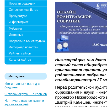
Новости редакции
Сельское хозяйство
Прокуратура
информирует
Губерния
Интервью
Поправки в Конституцию
Информер новостей
Рейтинг сайтов
Нижегородцев, чьи дети
Каталог сайтов
первый класс общеобраз
приглашают принять уч
родительском собрании
Интервью
онлайн-трансляции 27 ма
Итоги, планы и взгляд в
Перед родительской аудит
будущее
образования и науки Ниже
С главой округа — о главном
проректор Нижегородского 
Нет ничего важнее жизни и
Дмитрий Кабешев, инспект
здоровья людей