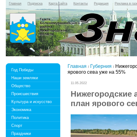
Главная
Подписка
Карта сайта
Контакты
Редакция
Реклама в газ
Газета
Большемурашкинского
района
Нижегородской
области
Главная
Губерния
Нижегоро
Год Победы
ярового сева уже на 55%
Наши земляки
11.05.2022
Общество
Нижегородские 
Происшествия
план ярового се
Культура и искусство
Экономика
Политика
Спорт
Праздники