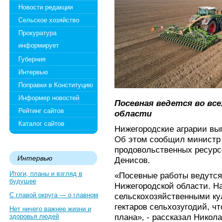
Новости редакции
Сельское хозяйство
Прокуратура
информирует
Губерния
Интервью
Поправки в Конституцию
Информер новостей
Посевная ведется во все
Рейтинг сайтов
области
Каталог сайтов
Нижегородские аграрии вып
Об этом сообщил министр 
продовольственных ресурс
Интервью
Денисов.
Итоги, планы и взгляд в
«Посевные работы ведутся
будущее
Нижегородской области. Н
С главой округа — о главном
сельскохозяйственными ку
гектаров сельхозугодий, чт
Нет ничего важнее жизни и
плана», - рассказал Никол
здоровья людей