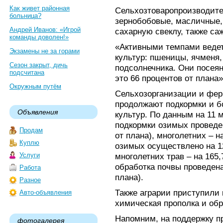
Как живет районная
Сельхозтоваропроизводите
больница?
зернобобовые, масличные,
Андрей Иванов: «Игрой
сахарную свеклу, также са
команды доволен!»
«Активными темпами ведет
Экзамены не за горами
культур: пшеницы, ячменя, 
Сезон закрыт, дичь
подсолнечника. Они посеян
подсчитана
это 66 процентов от плана
Окружным путём
Сельхозорганизации и фер
продолжают подкормки и б
Объявления
культур. По данным на 11 
подкормки озимых проведен
Продам
от плана), многолетних – н
Куплю
озимых осуществлено на 123
Услуги
многолетних трав – на 165,
обработка почвы проведена
Работа
плана).
Разное
Также аграрии приступили 
Авто-объявления
химическая прополка и обр
Напомним, на поддержку п
фотогалерея