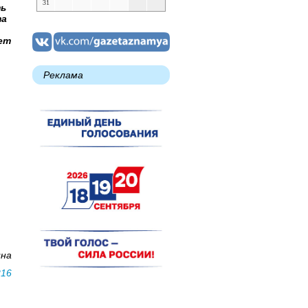
31
ть
та
ет
Реклама
ина
216