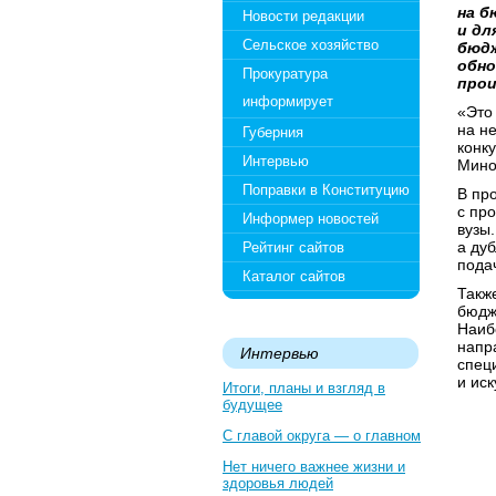
на б
Новости редакции
и дл
Сельское хозяйство
бюдж
обно
Прокуратура
прои
информирует
«Это
на н
Губерния
конк
Интервью
Мино
Поправки в Конституцию
В пр
с пр
Информер новостей
вузы
а ду
Рейтинг сайтов
пода
Каталог сайтов
Также
бюдж
Наиб
напр
Интервью
спец
и иск
Итоги, планы и взгляд в
будущее
С главой округа — о главном
Нет ничего важнее жизни и
здоровья людей