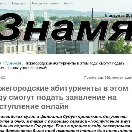
акты
Редакция
Реклама в газете
Блоги
8 августа 20
я
Губерния
Нижегородские абитуриенты в этом году смогут подать
ние на поступление онлайн
2022
Просмотров: 556, комментарие
жегородские абитуриенты в этом
ду смогут подать заявление на
ступление онлайн
российских вузов и филиалов будут принимать документы
очте и очно, а также с помощью сервиса «Поступление в вуз
йн» на портале Госуслуг. Если в прошлом году электронная
ча документов была предусмотрена только для поступлен