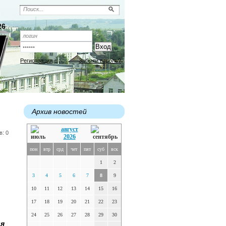
26
Регистрация
Забыли пароль?
Архив новостей
август
в: 0
2026
пон
втр
срд
чет
пят
суб
вск
1
2
3
4
5
6
7
8
9
10
11
12
13
14
15
16
17
18
19
20
21
22
23
24
25
26
27
28
29
30
ия