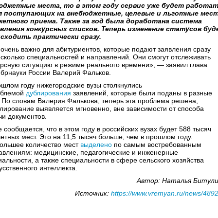
юджетные места, то в этом году сервис уже будет работа
я поступающих на внебюджетные, целевые и льготные мес
етного приема. Также за год была доработана система
вления конкурсных списков. Теперь изменение статусов буд
сходить практически сразу.
 очень важно для абитуриентов, которые подают заявления сразу
есколько специальностей и направлений. Они смогут отслеживать
урсную ситуацию в режиме реального времени», — заявил глава
брнауки России Валерий Фальков.
ошлом году нижегородские вузы столкнулись
облемой
дублирования
заявлений, которые были поданы в разные
. По словам Валерия Фалькова, теперь эта проблема решена,
блирование выявляется мгновенно, вне зависимости от способа
чи документов.
 сообщается, что в этом году в российских вузах будет 588 тысяч
етных мест. Это на 11,5 тысяч больше, чем в прошлом году.
ольшее количество мест
выделено
по самым востребованным
авлениям: медицинские, педагогические и инженерные
иальности, а также специальности в сфере сельского хозяйства
усственного интеллекта.
Автор: Наталья Битул
Источник:
https://www.vremyan.ru/news/489