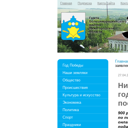
Главная
Подписка
Карта сайта
Конт
Газета
Большемурашкинского
района
Нижегородской
области
Главна
Год Победы
заявле
Наши земляки
27.04.
Общество
Ни
Происшествия
го
Культура и искусство
по
Экономика
Политика
900 
Спорт
по п
онла
Праздники
пода