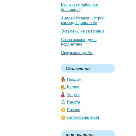
Как живет районная
больница?
Андрей Иванов: «Игрой
команды доволен!»
Экзамены не за горами
Сезон закрыт, дичь
подсчитана
Окружным путём
Объявления
Продам
Куплю
Услуги
Работа
Разное
Авто-объявления
фотогалерея