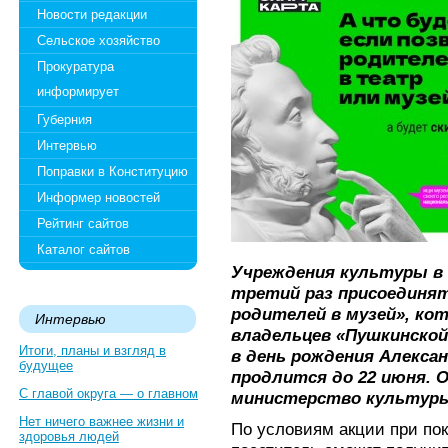
Новости редакции
Сельское хозяйство
Прокуратура
информирует
Губерния
Интервью
Поправки в Конституцию
Информер новостей
Рейтинг сайтов
Каталог сайтов
Учреждения культуры в
третий раз присоединят
родителей в музей», ко
Интервью
владельцев «Пушкинской
Итоги, планы и взгляд в
в день рождения Алексан
будущее
продлится до 22 июня.
С главой округа — о главном
министерство культуры
Нет ничего важнее жизни и
По условиям акции при пок
здоровья людей