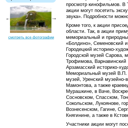
просмотр кинофильмов. В 
акции могут посетить экск
звука». Подробности можно
Кроме того, к акции присо
области. Так, в акции при
мемориальный и природный
смотреть все фотографии
«Болдино», Семеновский и
Городецкий историко-худо
Городской музей Сарова, 
Трофимова, Варнавинский 
Арзамасский историко-худ
Мемориальный музей В.П. 
музей, Уренский музейно-
Мамонтова, а также краев
Мурашкине, в Ваче, Воскр
Сосновском, Спасском, Тон
Сокольском, Лукоянове, го
Вознесенском, Гагине, Сер
Княгинине, а также в Кстов
Участники акции могут пос