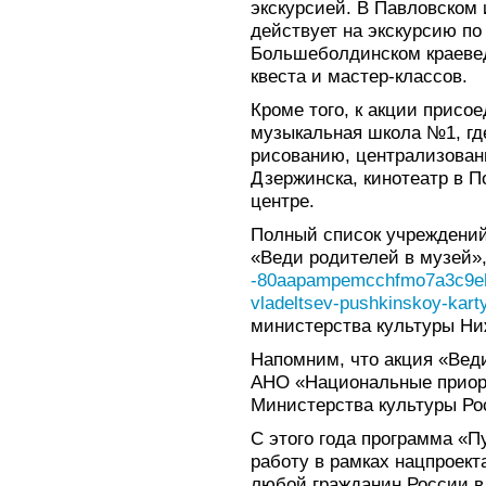
экскурсией. В Павловском
действует на экскурсию по
Большеболдинском краевед
квеста и мастер-классов.
Кроме того, к акции присо
музыкальная школа №1, гд
рисованию, централизован
Дзержинска, кинотеатр в П
центре.
Полный список учреждений
«Веди родителей в музей»,
-80aapampemcchfmo7a3c9ehj.
vladeltsev-pushkinskoy-karty
министерства культуры Ни
Напомним, что акция «Вед
АНО «Национальные приор
Министерства культуры Ро
С этого года программа «П
работу в рамках нацпроек
любой гражданин России в в