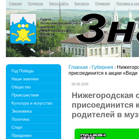
Главная
Подписка
Карта сайта
Контакты
Редакция
Реклама в газ
Газета
Большемурашкинского
района
Нижегородской
области
Главная
Губерния
Нижегород
Год Победы
присоединится к акции «Веди
Наши земляки
05.06.2025
Общество
Нижегородская о
Происшествия
присоединится к
Культура и искусство
Экономика
родителей в муз
Политика
Спорт
Праздники