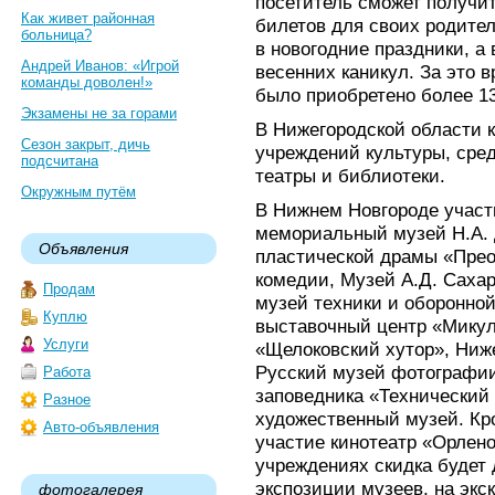
посетитель сможет получит
Как живет районная
билетов для своих родите
больница?
в новогодние праздники, а
Андрей Иванов: «Игрой
весенних каникул. За это 
команды доволен!»
было приобретено более 13
Экзамены не за горами
В Нижегородской области к
Сезон закрыт, дичь
учреждений культуры, сред
подсчитана
театры и библиотеки.
Окружным путём
В Нижнем Новгороде участ
мемориальный музей Н.А. 
Объявления
пластической драмы «Прео
комедии, Музей А.Д. Сахар
Продам
музей техники и оборонно
Куплю
выставочный центр «Микул
Услуги
«Щелоковский хутор», Ниже
Русский музей фотографии
Работа
заповедника «Технический
Разное
художественный музей. Кр
Авто-объявления
участие кинотеатр «Орлено
учреждениях скидка будет
экспозиции музеев, на экс
фотогалерея