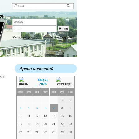
26
Регистрация
Забыли пароль?
Архив новостей
в: 0
август
2026
пон
втр
срд
чет
пят
суб
вск
1
2
3
4
5
6
7
8
9
10
11
12
13
14
15
16
17
18
19
20
21
22
23
24
25
26
27
28
29
30