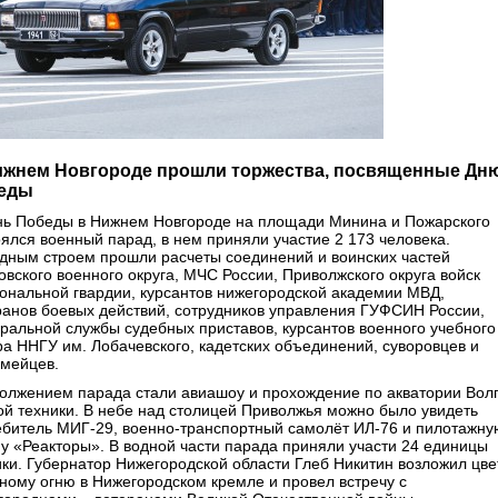
ижнем Новгороде прошли торжества, посвященные Дн
еды
нь Победы в Нижнем Новгороде на площади Минина и Пожарского
оялся военный парад, в нем приняли участие 2 173 человека.
дным строем прошли расчеты соединений и воинских частей
овского военного округа, МЧС России, Приволжского округа войск
ональной гвардии, курсантов нижегородской академии МВД,
ранов боевых действий, сотрудников управления ГУФСИН России,
ральной службы судебных приставов, курсантов военного учебного
ра ННГУ им. Лобачевского, кадетских объединений, суворовцев и
мейцев.
олжением парада стали авиашоу и прохождение по акватории Вол
ой техники. В небе над столицей Приволжья можно было увидеть
ебитель МИГ-29, военно-транспортный самолёт ИЛ-76 и пилотажну
пу «Реакторы». В водной части парада приняли участи 24 единицы
ики. Губернатор Нижегородской области Глеб Никитин возложил цв
чному огню в Нижегородском кремле и провел встречу с