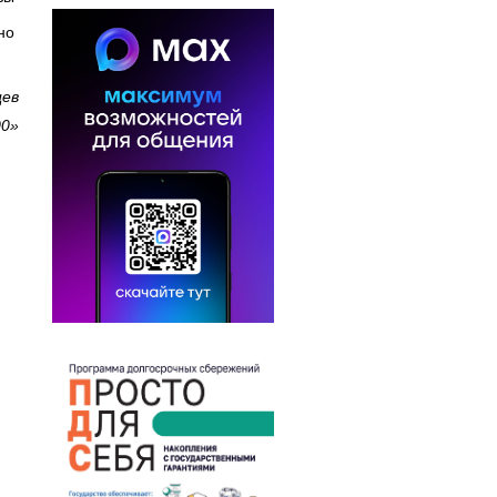
но
цев
00»