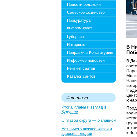
Новости редакции
Сельское хозяйство
Прокуратура
информирует
Губерния
Интервью
В Н
Поб
Поправки в Конституцию
Информер новостей
В Де
сост
Рейтинг сайтов
Пара
Моск
Каталог сайтов
Наци
вете
Феде
цент
Интервью
юнар
Итоги, планы и взгляд в
Прод
будущее
водн
истр
С главой округа — о главном
груп
техн
Нет ничего важнее жизни и
к Ве
здоровья людей