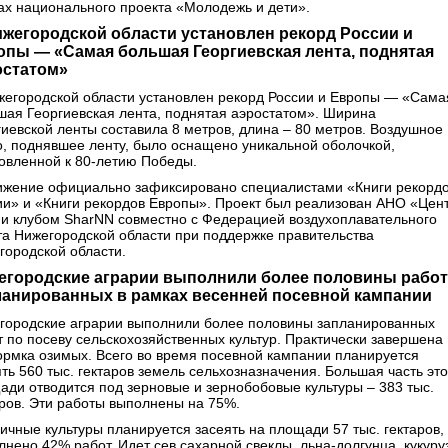
ах национального проекта «Молодежь и дети».
ижегородской области установлен рекорд России и
опы — «Самая большая Георгиевская лента, поднятая
остатом»
жегородской области установлен рекорд России и Европы — «Сама
шая Георгиевская лента, поднятая аэростатом». Ширина
гиевской ленты составила 8 метров, длина – 80 метров. Воздушное
о, поднявшее ленту, было оснащено уникальной оболочкой,
товленной к 80-летию Победы.
ижение официально зафиксировано специалистами «Книги рекорд
ии» и «Книги рекордов Европы». Проект был реализован АНО «Цен
 и клубом SharNN совместно с Федерацией воздухоплавательного
та Нижегородской области при поддержке правительства
городской области.
егородские аграрии выполнили более половины работ
ланированных в рамках весенней посевной кампании
городские аграрии выполнили более половины запланированных
т по посеву сельскохозяйственных культур. Практически завершена
ормка озимых. Всего во время посевной кампании планируется
ять 560 тыс. гектаров земель сельхозназначения. Большая часть эт
ади отводится под зерновые и зернобобовые культуры – 383 тыс.
аров. Эти работы выполнены на 75%.
ичные культуры планируется засеять на площади 57 тыс. гектаров,
лнено 42% работ. Идет сев сахарной свеклы, льна-долгунца, кукуру