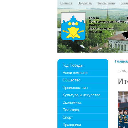
Главная
Подписка
Карта сайта
Конт
Газета
Большемурашкинского
района
Нижегородской
области
Главна
Год Победы
12.05.
Наши земляки
Ит
Общество
Происшествия
Культура и искусство
Экономика
Политика
Спорт
Праздники