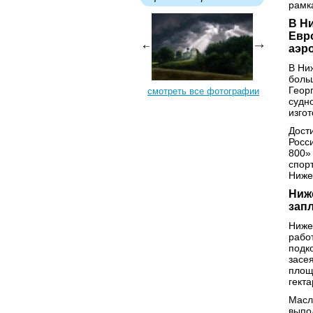
рамк
В Н
Евр
аэр
В Ни
боль
Геор
смотреть все фотографии
судн
изго
Дост
Росс
800»
спор
Ниже
Ниж
зап
Ниже
рабо
подк
засе
площ
гект
Масл
выпо