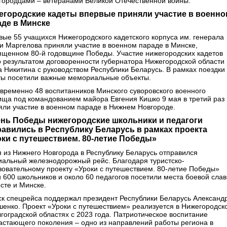
городцами – ветеранами Великой Отечественной войны.
егородские кадеты впервые приняли участие в военно
аде в Минске
вые 55 учащихся Нижегородского кадетского корпуса им. генерала
и Маргелова приняли участие в военном параде в Минске,
ященном 80-й годовщине Победы. Участие нижегородских кадетов
о результатом договоренности губернатора Нижегородской области
а Никитина с руководством Республики Беларусь. В рамках поездки
ты посетили важные мемориальные объекты.
временно 48 воспитанников Минского суворовского военного
ища под командованием майора Евгения Кишко 9 мая в третий раз
яли участие в военном параде в Нижнем Новгороде.
ень Победы нижегородские школьники и педагоги
равились в Республику Беларусь в рамках проекта
оки с путешествием. 80-летие Победы»
я из Нижнего Новгорода в Республику Беларусь отправился
иальный железнодорожный рейс. Благодаря туристско-
зовательному проекту «Уроки с путешествием. 80-летие Победы»
и 600 школьников и около 60 педагогов посетили места боевой сла
сте и Минске.
ск спецрейса поддержал президент Республики Беларусь Александ
шенко. Проект «Уроки с путешествием» реализуется в Нижегородск
лгоградской областях с 2023 года. Патриотическое воспитание
астающего поколения – одно из направлений работы региона в