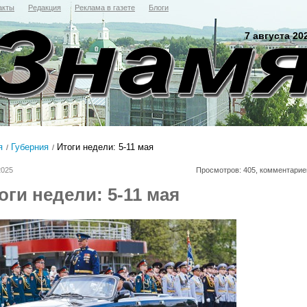
акты
Редакция
Реклама в газете
Блоги
7 августа 20
я
Губерния
Итоги недели: 5-11 мая
2025
Просмотров: 405, комментарие
оги недели: 5-11 мая