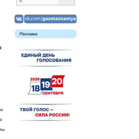
31
Реклама
ю
ги
ю
еты