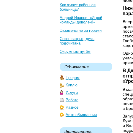
ниже
Как живет районная
Ниж
больница?
пар
Андрей Иванов: «Игрой
Впер
команды доволен!»
арми
Экзамены не за горами
посв
стал
Сезон закрыт, дичь
Глеб
подсчитана
каде
Окружным путём
Одно
учил
прин
Объявления
В Д
отп
Продам
«Ур
Куплю
9 ма
Услуги
спец
обра
Работа
почт
Разное
в Бре
Авто-объявления
Запу
Лука
и Во
подр
фотогалерея