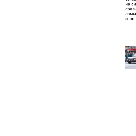
на с
срав
самы
зоне