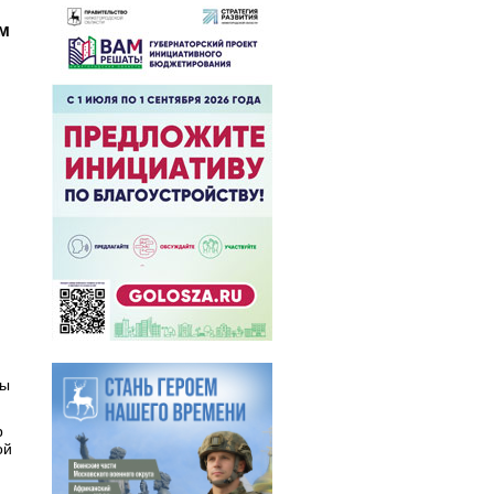
м
вы
р
ой