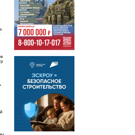
я
ов
тр
,
ой
зы