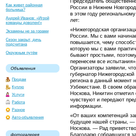
Председатель общественн
Как живет районная
России в Нижнем Новгороде
больница?
в этом году региональном
Андрей Иванов: «Игрой
лет:
команды доволен!»
«Нижегородская организаци
Экзамены не за горами
России. Мы с вами начина
Сезон закрыт, дичь
повышается, чему способс
подсчитана
которую мы с вами практич
Окружным путём
бывают простыми, поэтому
перенесем все испытания»
Организаторы заявили, чт
Объявления
губернатор Нижегородской 
Продам
региона в данный момент 
Узбекистане. В своем обра
Куплю
Носкова, Никитин отметил 
Услуги
чувствуют и передают пре
Работа
информации.
Разное
«От ваших компетенций за
Авто-объявления
будущее нашей страны, — 
Носкова. — Рад приветство
Благодарю собравшихся за
фотогалерея