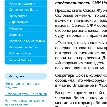
представителей СМИ Ни
Новости редакции
Сельское хозяйство
Председатель Союза Журн
Соловьёв отметил, что сег
Прокуратура
важной и значимой, а пер
информирует
вызовы. Сейчас СЖР собир
Губерния
стороны региональных пре
Интервью
будут переданы в правител
Поправки в Конституцию
«Считаю, что журналисты 
Информер новостей
совершенствоваться; мы п
интересных специалистов
Рейтинг сайтов
освоиться в профессии. Д
Каталог сайтов
«Инфорум» именно здесь, 
всех вас приветствовать»,
Секретарь Союза журналис
Интервью
сообщила, что «Инфорум» п
Итоги, планы и взгляд в
в мае во Владимире и Хаб
будущее
Во время торжественной 
С главой округа — о главном
членские билеты получили
Нет ничего важнее жизни и
многие из которых работа
здоровья людей