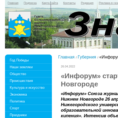
Главная
Подписка
Карта сайта
Контакты
Редакция
Реклама в газ
Газета
Большемурашкинского
района
Нижегородской
области
Главная
Губерния
«Инфорум
Год Победы
26.04.2022
Наши земляки
Общество
«Инфорум» стар
Происшествия
Новгороде
Культура и искусство
«Инфорум» Союза журна
Экономика
Нижнем Новгороде 26 апр
Политика
Нижегородского универс
Спорт
образовательной иннова
Праздники
кипения». Интенсив объ