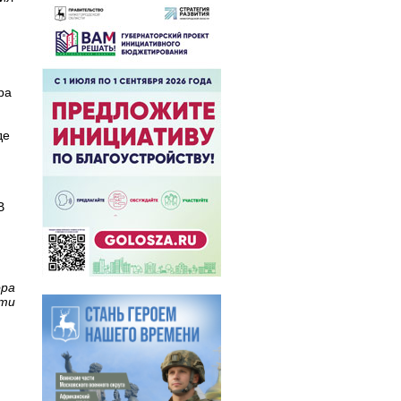
ра
де
В
ора
сти