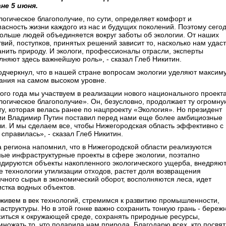
не 5 июня.
логическое благополучие, по сути, определяет комфорт и
пасность жизни каждого из нас и будущих поколений. Поэтому сего
больше людей объединяется вокруг заботы об экологии. От наших
твий, поступков, принятых решений зависит то, насколько нам удас
анить природу. И экологи, профессионалы отрасли, эксперты
лняют здесь важнейшую роль», - сказал Глеб Никитин.
одчеркнул, что в нашей стране вопросам экологии уделяют максим
ания на самом высоком уровне.
того года мы участвуем в реализации нового национального проект
логическое благополучие». Он, безусловно, продолжает ту огромну
ту, которая велась ранее по нацпроекту «Экология». Но президент
ии Владимир Путин поставил перед нами еще более амбициозные
чи. И мы сделаем все, чтобы Нижегородская область эффективно с
справилась», - сказал Глеб Никитин.
а региона напомнил, что в Нижегородской области реализуются
ные инфраструктурные проекты в сфере экологии, поэтапно
идируются объекты накопленного экологического ущерба, внедряю
е технологии утилизации отходов, растет доля возвращения
ичного сырья в экономический оборот, восполняются леса, идет
истка водных объектов.
живем в век технологий, стремимся к развитию промышленности,
аструктуры. Но в этой гонке важно сохранить тонкую грань - береж
ситься к окружающей среде, сохранять природные ресурсы,
множать то, что подарила нам природа. Благодарю всех, кто посвя