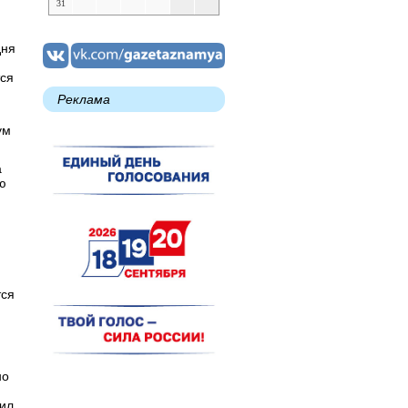
31
дня
тся
Реклама
ум
а
ю
тся
но
тил