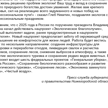
 жизнь решению проблем экологии! Ваш труд и вклад в сохранение
го природного богатства достоин уважения. Желаю вам крепкого
овья, сил на реализацию всего задуманного и новых побед на
ессиональном пути!» - сказал Глеб Никитин, поздравляя экологов с
ессиональным праздником.
мним, что с 2025 года в России по поручению президента Владими
на начал действовать нацпроект «Экологическое благополучие»,
рый выполняет задачи, ранее предусмотренные в нацпроекте
логия». Новый нацпроект предполагает заботу об окружающей сре
вышение ее комфортности для жизни людей. Работа будет вестись
у по нескольким направлениям: создание инфраструктуры для
ировки и переработки отходов, ликвидация свалок и расчистка
емов, сохранение лесов, снижение выбросов в атмосферу, а также
итие экологического туризма и сохранение редких видов животных. 
роект входит шесть федеральных проектов: «Генеральная уборка»,
а России», «Сохранение биологического разнообразия и развитие
огического туризма», «Сохранение лесов», «Экономика замкнутого
а», «Чистый воздух».
Пресс-служба губернат
и правительства Нижегородской обла