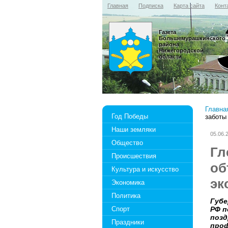
Главная
Подписка
Карта сайта
Конт
Газета
Большемурашкинского
района
Нижегородской
области
Главна
Год Победы
заботы
Наши земляки
05.06.
Общество
Гл
Происшествия
об
Культура и искусство
эк
Экономика
Политика
Губе
Спорт
РФ п
позд
Праздники
проф