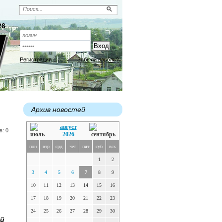
26
Регистрация
Забыли пароль?
Архив новостей
август
в: 0
2026
пон
втр
срд
чет
пят
суб
вск
1
2
3
4
5
6
7
8
9
10
11
12
13
14
15
16
17
18
19
20
21
22
23
24
25
26
27
28
29
30
ей