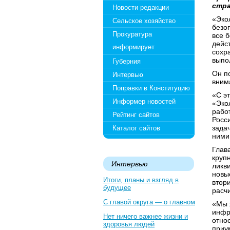
стра
Новости редакции
«Эко
Сельское хозяйство
безо
Прокуратура
все 
дейс
информирует
сохр
выпо
Губерния
Он п
Интервью
вним
Поправки в Конституцию
«С э
Информер новостей
«Эко
рабо
Рейтинг сайтов
Росс
зада
Каталог сайтов
ними 
Глав
круп
Интервью
ликв
новы
Итоги, планы и взгляд в
втор
будущее
расч
С главой округа — о главном
«Мы 
инфр
Нет ничего важнее жизни и
отно
здоровья людей
приу