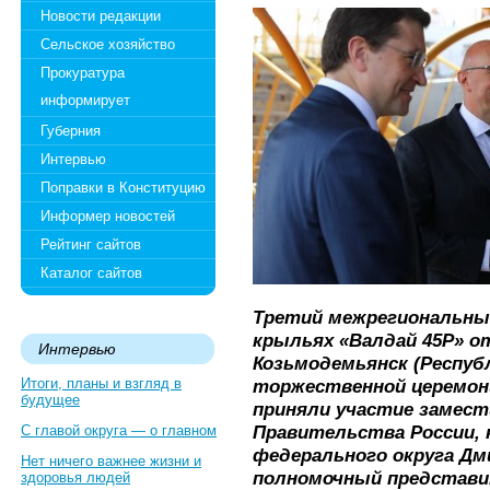
Новости редакции
Сельское хозяйство
Прокуратура
информирует
Губерния
Интервью
Поправки в Конституцию
Информер новостей
Рейтинг сайтов
Каталог сайтов
Третий межрегиональный
крыльях «Валдай 45Р» о
Интервью
Козьмодемьянск (Республ
Итоги, планы и взгляд в
торжественной церемон
будущее
приняли участие замес
Правительства России, 
С главой округа — о главном
федерального округа Д
Нет ничего важнее жизни и
полномочный представи
здоровья людей