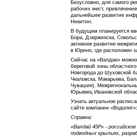
Безусловно, для самого ре
рабочих мест, привлечени
дальнейшее развитие инфр
Никитин.
В будущем планируется вв
Бора, Дзержинска, Сокольс
активное развитие межрег
в Юрино, где расположен 
Сейчас на «Валдае» можно
береговой зоны областного
Новгорода до Шуховской б
Чкаловска, Макарьева, Бал
Чувашия). Межрегиональн
Юрьевец Ивановской облас
Узнать актуальное распис
сайте компании «Водолет»
Справка:
«Валдай 45Р» - российское
подводных крыльях, разра