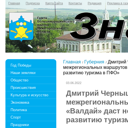
Главная
Подписка
Карта сайта
Контакты
Редакция
Реклама в газ
Газета
Большемурашкинского
района
Нижегородской
области
Главная
Губерния
Дмитрий 
Год Победы
межрегиональных маршрутов 
развитию туризма в ПФО»
Наши земляки
Общество
03.06.2022
Происшествия
Дмитрий Черныш
Культура и искусство
межрегиональн
Экономика
«Валдай» даст 
Политика
Спорт
развитию туриз
Праздники