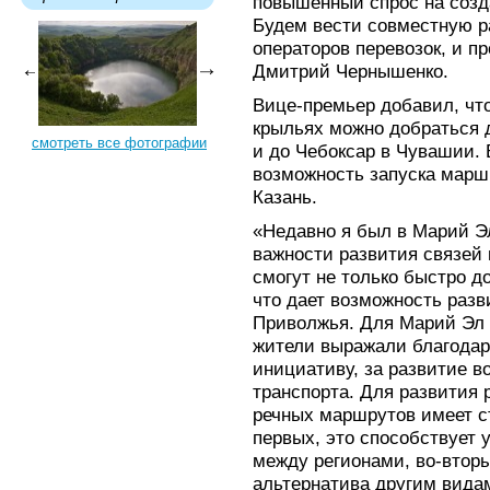
повышенный спрос на созд
Будем вести совместную р
операторов перевозок, и п
Дмитрий Чернышенко.
Вице-премьер добавил, что
крыльях можно добраться 
смотреть все фотографии
и до Чебоксар в Чувашии. 
возможность запуска марш
Казань.
«Недавно я был в Марий Э
важности развития связей
смогут не только быстро до
что дает возможность раз
Приволжья. Для Марий Эл 
жители выражали благодар
инициативу, за развитие в
транспорта. Для развития
речных маршрутов имеет ст
первых, это способствует 
между регионами, во-вторы
альтернатива другим видам