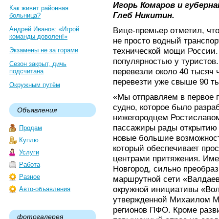
Игорь Комаров и губерн
Как живет районная
Глеб Никитин.
больница?
Андрей Иванов: «Игрой
Вице-премьер отметил, что
команды доволен!»
не просто водный транспор
технической мощи России
Экзамены не за горами
популярностью у туристов
Сезон закрыт, дичь
перевезли около 40 тысяч 
подсчитана
перевезти уже свыше 90 т
Окружным путём
«Мы отправляем в первое 
судно, которое было разра
Объявления
нижегородцем Ростиславом
пассажиры рады открытию н
Продам
новые большие возможност
Куплю
который обеспечивает про
Услуги
центрами притяжения. Име
Работа
Новгород, сильно преобра
Разное
маршрутной сети «Валдаев
окружной инициативы «Вол
Авто-объявления
утвержденной Михаилом 
регионов ПФО. Кроме разви
фотогалерея