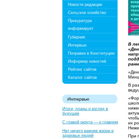
Новости редакции
Сельское хозяйство
Прокуратура
информирует
Губерния
В ле
Интервью
«Ден
Поправки в Конституцию
напр
подд
Информер новостей
ранн
Рейтинг сайтов
«Ден
Минц
Каталог сайтов
В ра
веду
«Фор
Интервью
школ
ниже
Итоги, планы и взгляд в
акту
будущее
чтоб
С главой округа — о главном
их р
Ниже
Нет ничего важнее жизни и
здоровья людей
При 