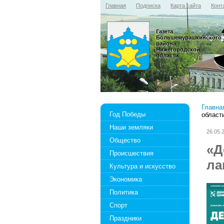
Главная
Подписка
Карта сайта
Конт
Газета
Большемурашкинского
района
Нижегородской
области
Главна
Год Победы
област
Наши земляки
26.05.
Общество
«Д
Происшествия
ла
Культура и искусство
Экономика
Политика
Спорт
Праздники