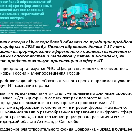
тних лагерях Нижегородской области по традиции пройдет
ь цифры» в 2025 году. Проект адресован детям 7-17 лет и
авлен на формирование эффективной системы выявления и
ержки способностей и талантов у детей и молодежи, на
юю профессиональную ориентацию в сфере ИТ.
ь цифры» организуется АНО «Цифровая экономика» совместно с
ифры России и Минпросвещения России.
зработке заданий для образовательного проекта принимают участи
щие ИТ-компании страны.
мат интерактивных занятий стал уже привычным для нижегородски
ьников. «День цифры» в летних лагерях помогает юным
городцам ознакомиться с популярными профессиями в ИТ,
альными цифровыми технологиями в игровой форме. Нам важно,
ы школьники знали о разнообразных направлениях цифровой сфер
одного региона», - отметил министр цифрового развития и связи
городской области Александр Синелобов.
поддержке благотворительного фонда Сбербанка «Вклад в будуще