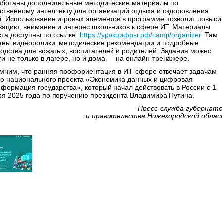
аботаны дополнительные методические материалы по
сственному интеллекту для организаций отдыха и оздоровления
й. Использование игровых элементов в программе позволит повыси
вацию, внимание и интерес школьников к сфере ИТ. Материалы
кта доступны по ссылке:
https://урокцифры.рф/camp/organizer
. Там
аны видеоролики, методические рекомендации и подробные
водства для вожатых, воспитателей и родителей. Задания можно
ти не только в лагере, но и дома — на онлайн-тренажере.
мним, что ранняя профориентация в ИТ-сфере отвечает задачам
го национального проекта «Экономика данных и цифровая
сформация государства», который начал действовать в России с 1
ря 2025 года по поручению президента Владимира Путина.
Пресс-служба губернат
и правительства Нижегородской обла