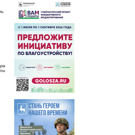
ть
ора
сти