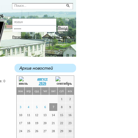
26
Регистрация
Забыли пароль?
Архив новостей
август
в: 0
2026
пон
втр
срд
чет
пят
суб
вск
1
2
3
4
5
6
7
8
9
10
11
12
13
14
15
16
17
18
19
20
21
22
23
24
25
26
27
28
29
30