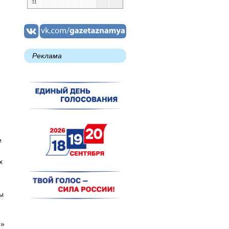
31
Реклама
е
х
ы
е»