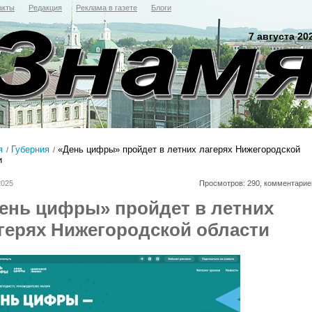
акты
Редакция
Реклама в газете
Блоги
7 августа 20
я
Губерния
«День цифры» пройдет в летних лагерях Нижегородской
и
2025
Просмотров: 290, комментарие
ень цифры» пройдет в летних
герях Нижегородской области