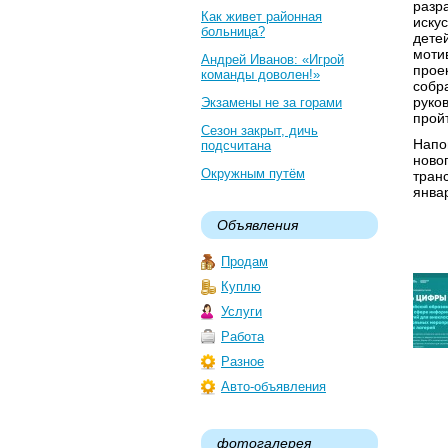
разр
Как живет районная
иску
больница?
дете
моти
Андрей Иванов: «Игрой
прое
команды доволен!»
собр
руко
Экзамены не за горами
прой
Сезон закрыт, дичь
Напо
подсчитана
ново
Окружным путём
тран
янва
Объявления
Продам
Куплю
Услуги
Работа
Разное
Авто-объявления
фотогалерея