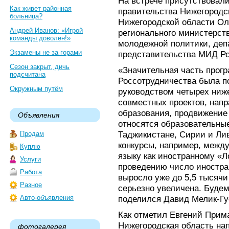
На встрече присутствовал
Как живет районная
правительства Нижегородс
больница?
Нижегородской области Ол
Андрей Иванов: «Игрой
регионального министерств
команды доволен!»
молодежной политики, деп
Экзамены не за горами
представительства МИД Ро
Сезон закрыт, дичь
«Значительная часть прог
подсчитана
Россотрудничества была п
Окружным путём
руководством четырех ниж
совместных проектов, напр
образования, продвижение 
Объявления
относятся образовательны
Таджикистане, Сирии и Ли
Продам
конкурсы, например, межд
Куплю
языку как иностранному «Л
Услуги
проведению число иностра
Работа
выросло уже до 5,5 тысячи
Разное
серьезно увеличена. Будем
Авто-объявления
поделился Давид Мелик-Гу
Как отметил Евгений Прима
Нижегородская область на
фотогалерея