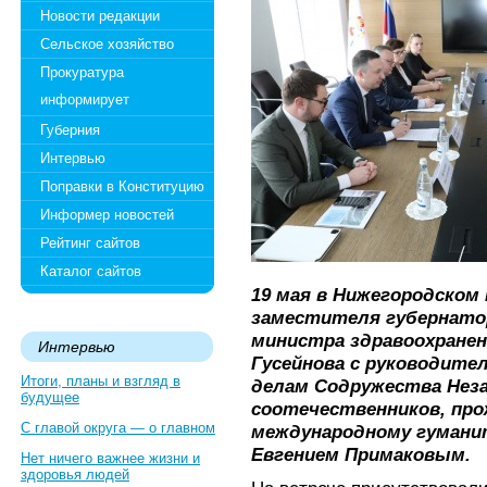
Новости редакции
Сельское хозяйство
Прокуратура
информирует
Губерния
Интервью
Поправки в Конституцию
Информер новостей
Рейтинг сайтов
Каталог сайтов
19 мая в Нижегородском
заместителя губернато
министра здравоохранен
Интервью
Гусейнова с руководите
Итоги, планы и взгляд в
делам Содружества Нез
будущее
соотечественников, про
С главой округа — о главном
международному гумани
Евгением Примаковым.
Нет ничего важнее жизни и
здоровья людей