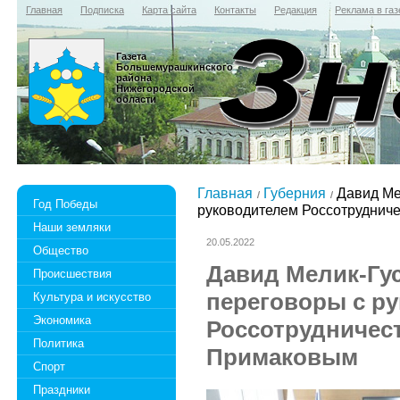
Главная
Подписка
Карта сайта
Контакты
Редакция
Реклама в газ
Газета
Большемурашкинского
района
Нижегородской
области
Главная
Губерния
Давид Ме
Год Победы
руководителем Россотруднич
Наши земляки
20.05.2022
Общество
Давид Мелик-Гу
Происшествия
переговоры с р
Культура и искусство
Экономика
Россотрудничес
Политика
Примаковым
Спорт
Праздники