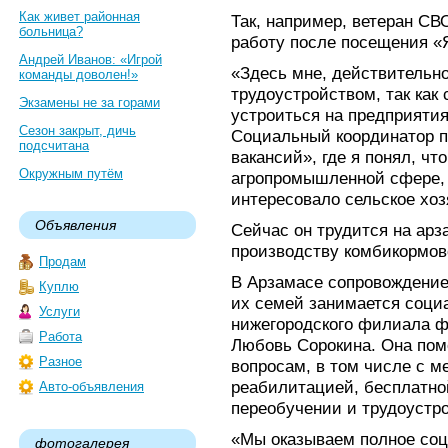
Как живет районная
Так, например, ветеран С
больница?
работу после посещения «
Андрей Иванов: «Игрой
«Здесь мне, действительно
команды доволен!»
трудоустройством, так как 
Экзамены не за горами
устроиться на предприятия
Сезон закрыт, дичь
Социальный координатор п
подсчитана
вакансий», где я понял, чт
Окружным путём
агропромышленной сфере, 
интересовало сельское хоз
Объявления
Сейчас он трудится на ар
производству комбикормов
Продам
В Арзамасе сопровождение
Куплю
их семей занимается соци
Услуги
нижегородского филиала ф
Работа
Любовь Сорокина. Она пом
Разное
вопросам, в том числе с 
реабилитацией, бесплатно
Авто-объявления
переобучении и трудоустро
«Мы оказываем полное соц
фотогалерея