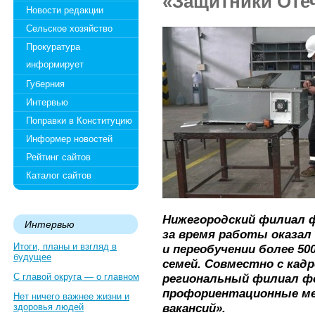
«Защитники Оте
Новости редакции
Сельское хозяйство
Прокуратура
информирует
Губерния
Интервью
Поправки в Конституцию
Информер новостей
Рейтинг сайтов
Каталог сайтов
Нижегородский филиал 
Интервью
за время работы оказал
Итоги, планы и взгляд в
и переобучении более 50
будущее
семей. Совместно с кад
С главой округа — о главном
региональный филиал ф
профориентационные ме
Нет ничего важнее жизни и
вакансий».
здоровья людей