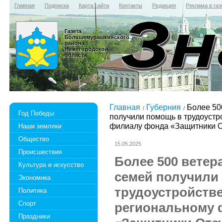
Главная
Подписка
Карта сайта
Контакты
Редакция
Реклама в газ
Газета
Большемурашкинского
района
Нижегородской
области
Главная
Губерния
Более 50
Год Победы
получили помощь в трудоустр
филиалу фонда «Защитники О
Наши земляки
Общество
15.05.2025
Происшествия
Более 500 ветер
Культура и искусство
семей получили
Экономика
трудоустройств
Политика
Спорт
региональному 
Праздники