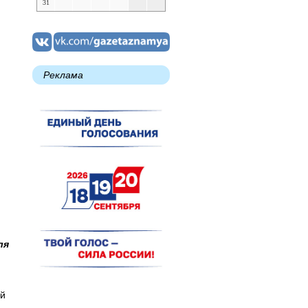
31
Реклама
ля
ей