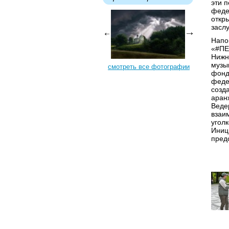
эти 
феде
откр
засл
Напо
«#ПЕ
Нижн
музы
смотреть все фотографии
фонд
феде
созд
аран
Веде
взаи
угол
Иниц
пред