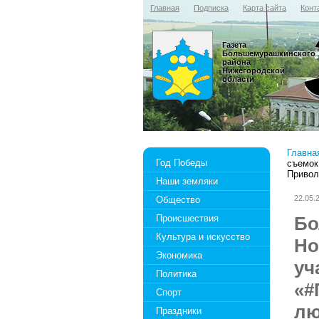
Главная
Подписка
Карта сайта
Конт
Газета
Большемурашкинского
района
Нижегородской
области
Главна
Год Победы
съемок
Привол
Наши земляки
22.05.
Общество
Происшествия
Бо
Культура и искусство
Но
Экономика
уч
Политика
«#
Спорт
лю
Праздники