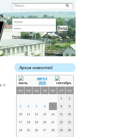
26
Регистрация
Забыли пароль?
Архив новостей
август
2026
в: 0
пон
втр
срд
чет
пят
суб
вск
1
2
3
4
5
6
7
8
9
10
11
12
13
14
15
16
17
18
19
20
21
22
23
24
25
26
27
28
29
30