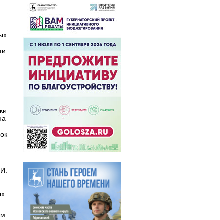
ых
ти
м
ки
на
мок
.И.
ых
ем