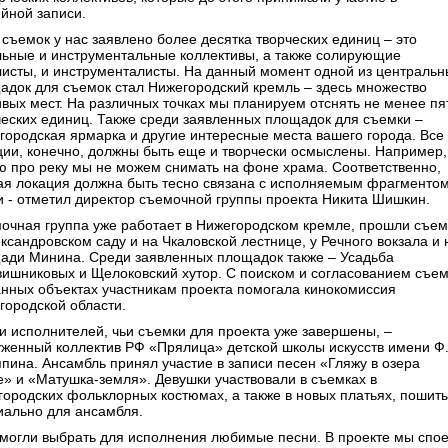
ийной записи.
 съемок у нас заявлено более десятка творческих единиц – это
льные и инструментальные коллективы, а также солирующие
листы, и инструменталисты. На данный момент одной из центральн
адок для съемок стал Нижегородский кремль – здесь множество
ивых мест. На различных точках мы планируем отснять не менее пя
ческих единиц. Также среди заявленных площадок для съемки –
городская ярмарка и другие интересные места вашего города. Все
ции, конечно, должны быть еще и творчески осмыслены. Например,
ю про реку мы не можем снимать на фоне храма. Соответственно,
ая локация должна быть тесно связана с исполняемым фрагменто
и - отметил директор съемочной группы проекта Никита Шишкин.
очная группа уже работает в Нижегородском кремле, прошли съем
ксандровском саду и на Чкаловской лестнице, у Речного вокзала и 
ади Минина. Среди заявленных площадок также – Усадьба
вишниковых и Щелоковский хутор. С поиском и согласованием съе
анных объектах участникам проекта помогала кинокомиссия
городской области.
и исполнителей, чьи съемки для проекта уже завершены, –
уженный коллектив РФ «Прялица» детской школы искусств имени Ф
пина. Ансамбль принял участие в записи песен «Гляжу в озера
е» и «Матушка-земля». Девушки участвовали в съемках в
городских фольклорных костюмах, а также в новых платьях, пошит
иально для ансамбля.
могли выбрать для исполнения любимые песни. В проекте мы спо