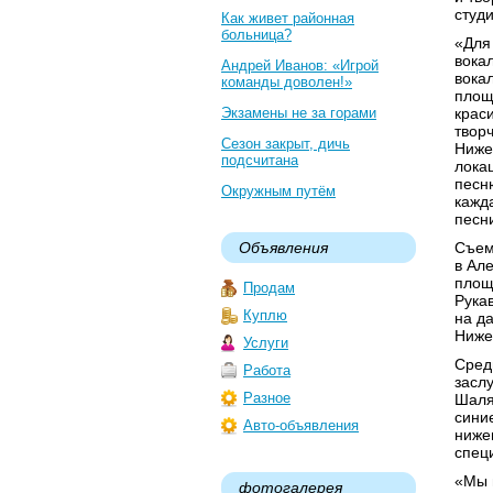
студ
Как живет районная
больница?
«Для
вока
Андрей Иванов: «Игрой
вока
команды доволен!»
площ
Экзамены не за горами
крас
твор
Сезон закрыт, дичь
Ниже
подсчитана
лока
песн
Окружным путём
кажд
песн
Объявления
Съем
в Але
площ
Продам
Рука
Куплю
на д
Ниже
Услуги
Сред
Работа
засл
Разное
Шаля
сини
Авто-объявления
ниже
спец
«Мы 
фотогалерея