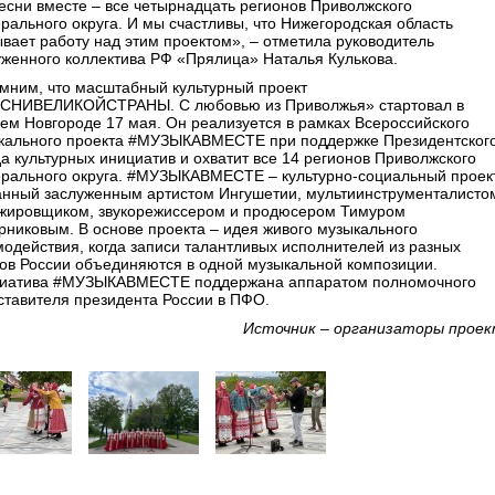
песни вместе – все четырнадцать регионов Приволжского
рального округа. И мы счастливы, что Нижегородская область
ывает работу над этим проектом», – отметила руководитель
уженного коллектива РФ «Прялица» Наталья Кулькова.
мним, что масштабный культурный проект
СНИВЕЛИКОЙСТРАНЫ. С любовью из Приволжья» стартовал в
ем Новгороде 17 мая. Он реализуется в рамках Всероссийского
кального проекта #МУЗЫКАВМЕСТЕ при поддержке Президентског
а культурных инициатив и охватит все 14 регионов Приволжского
рального округа. #МУЗЫКАВМЕСТЕ – культурно-социальный проект
анный заслуженным артистом Ингушетии, мультиинструменталисто
жировщиком, звукорежиссером и продюсером Тимуром
рниковым. В основе проекта – идея живого музыкального
модействия, когда записи талантливых исполнителей из разных
ков России объединяются в одной музыкальной композиции.
иатива #МУЗЫКАВМЕСТЕ поддержана аппаратом полномочного
ставителя президента России в ПФО.
Источник – организаторы прое