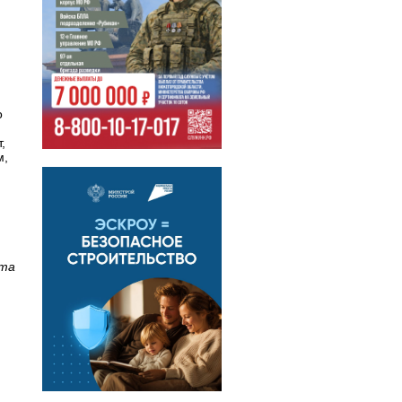
о
,
м,
кта