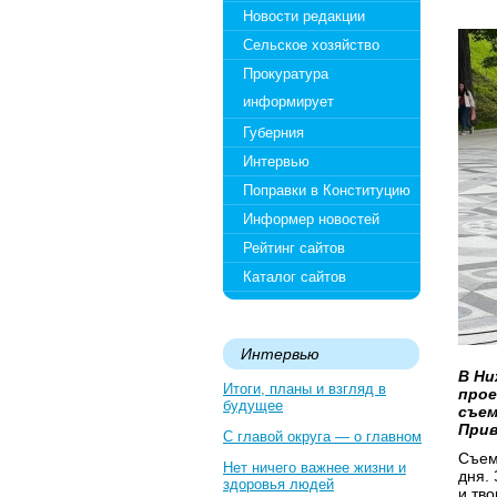
Новости редакции
Сельское хозяйство
Прокуратура
информирует
Губерния
Интервью
Поправки в Конституцию
Информер новостей
Рейтинг сайтов
Каталог сайтов
Интервью
В Ни
Итоги, планы и взгляд в
прое
будущее
съем
Прив
С главой округа — о главном
Съем
Нет ничего важнее жизни и
дня.
здоровья людей
и тво