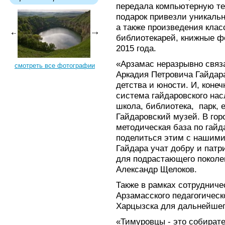
передала компьютерную тех
подарок привезли уникальн
а также произведения клас
библиотекарей, книжные ф
2015 года.
«Арзамас неразрывно связа
смотреть все фотографии
Аркадия Петровича Гайдара
детства и юности. И, конеч
система гайдаровского нас
школа, библиотека, парк, 
Гайдаровский музей. В го
методическая база по гайд
поделиться этим с нашими
Гайдара учат добру и патр
для подрастающего поколе
Александр Щелоков.
Также в рамках сотруднич
Арзамасского педагогическ
Харцызска для дальнейшег
«Тимуровцы - это собирате