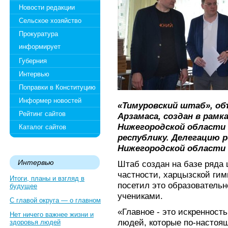
Новости редакции
Сельское хозяйство
Прокуратура
информирует
Губерния
Интервью
Поправки в Конституцию
Информер новостей
«Тимуровский штаб», о
Рейтинг сайтов
Арзамаса, создан в рам
Нижегородской области
Каталог сайтов
республику. Делегацию 
Нижегородской области 
Интервью
Штаб создан на базе ряда 
частности, харцызской ги
Итоги, планы и взгляд в
посетил это образователь
будущее
учениками.
С главой округа — о главном
«Главное - это искренность
Нет ничего важнее жизни и
людей, которые по-настоя
здоровья людей