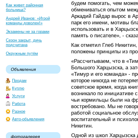
будем помогать, чем може
Как живет районная
обмениваться опытом меж
больница?
Аркадий Гайдар вырос в Ар
Андрей Иванов: «Игрой
парк его имени, мотивы бл
команды доволен!»
использовать и в Харцызск
Экзамены не за горами
память о писателе», - сказ
Сезон закрыт, дичь
Как отметил Глеб Никитин,
подсчитана
положены принципы из про
Окружным путём
«Рассчитываем, что в «Ти
Большого Харцызска, а зат
Объявления
«Тимур и его команда» - п
которое никогда не потеряе
Продам
советское время, когда кни
Куплю
возникало по инициативе 
Услуги
чьи кормильцы были на фр
Работа
востребовано. Мы не говор
Разное
работой социальное обслу
воспитательный и психоло
Авто-объявления
Никитин.
Одной из школ Харцызска 
фотогалерея