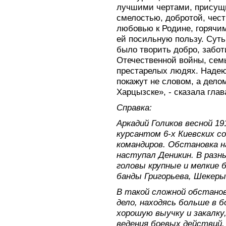
лучшими чертами, присущи
смелостью, добротой, чес
любовью к Родине, горячи
ей посильную пользу. Суть
было творить добро, забот
Отечественной войны, сем
престарелых людях. Надею
покажут не словом, а дело
Харцызске», - сказала гла
Справка:
Аркадий Голиков весной 19
курсантом 6-х Киевских с
командиров. Обстановка н
наступал Деникин. В разн
головы крупные и мелкие 
банды Григорьева, Шекеры,
В такой сложной обстанов
дело, находясь больше в б
хорошую выучку и закалку
ведения боевых действий.