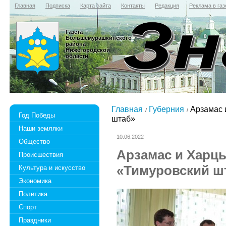
Главная
Подписка
Карта сайта
Контакты
Редакция
Реклама в газ
Газета
Большемурашкинского
района
Нижегородской
области
Главная
Губерния
Арзамас 
Год Победы
штаб»
Наши земляки
10.06.2022
Общество
Арзамас и Харц
Происшествия
«Тимуровский ш
Культура и искусство
Экономика
Политика
Спорт
Праздники