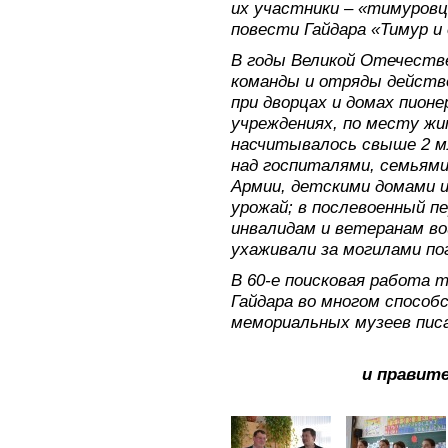
их участники – «тимуровц
повести Гайдара «Тимур и 
В годы Великой Отечеств
команды и отряды действо
при дворцах и домах пионе
учреждениях, по месту ж
насчитывалось свыше 2 м
над госпиталями, семьям
Армии, детскими домами и
урожай; в послевоенный п
инвалидам и ветеранам во
ухаживали за могилами по
В 60-е поисковая работа 
Гайдара во многом спосо
мемориальных музеев писа
и правит