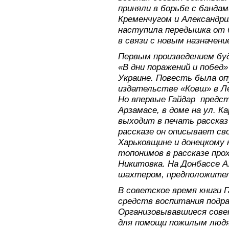
приняли в борьбе с банда
Кременчугом и Александри
наступила передышка от б
в связи с новым назначени
Первым произведением бу
«В дни поражений и побед»
Украине. Повесть была опу
издательстве «Ковш» в Ле
Но впервые Гайдар предст
Арзамасе, в доме на ул. К
выходит в печать рассказ 
рассказе он описывает с
Харьковщине и донецкому 
топонимов в рассказе про
Никитовка. На Донбассе А
шахтером, предположитель
В советское время книги 
средств воспитания подр
Организовывавшиеся сов
для помощи пожилым людя