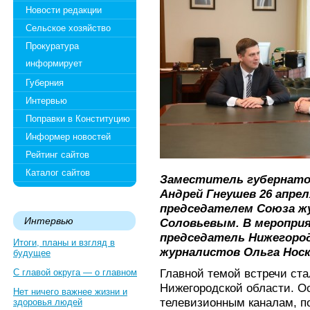
Новости редакции
Сельское хозяйство
Прокуратура
информирует
Губерния
Интервью
Поправки в Конституцию
Информер новостей
Рейтинг сайтов
Каталог сайтов
Заместитель губернато
Андрей Гнеушев 26 апрел
председателем Союза ж
Интервью
Соловьевым. В меропри
председатель Нижегоро
Итоги, планы и взгляд в
журналистов Ольга Носк
будущее
Главной темой встречи ст
С главой округа — о главном
Нижегородской области. О
Нет ничего важнее жизни и
телевизионным каналам, по
здоровья людей