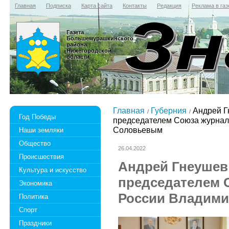
Главная
Подписка
Карта сайта
Контакты
Редакция
Реклама в газ
Газета
Большемурашкинского
района
Нижегородской
области
Главная
Губерния
Андрей Г
Год Победы
председателем Союза журнал
Соловьевым
Наши земляки
Общество
26.04.2022
Происшествия
Андрей Гнеушев 
Культура и искусство
председателем 
Экономика
России Владим
Политика
Спорт
Праздники