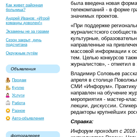
была введена новая форма
Как живет районная
телекомпаний - в форме г
больница?
значимых проектов.
Андрей Иванов: «Игрой
команды доволен!»
«При поддержке региональ
журналистского сообществ
Экзамены не за горами
культурные, образовательн
Сезон закрыт, дичь
направленные на привлече
подсчитана
массовой информации к о
Окружным путём
тем. Целью конкурсов так
журналистов», - отметил в
Объявления
Владимир Соловьев расска
апреля в столице Поволжь
Продам
СМИ «Инфорум». Практику
Куплю
направлен на обучение жу
Услуги
мероприятия - мастер-клас
Работа
лекции, дискуссии. Спике
Разное
редакторы крупнейших ро
Авто-объявления
Справка:
Инфорум проходит с 2018 
фотогалерея