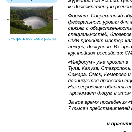
журналистов России. Цел
медиакомпетенции регион
Формат: Современный об
федерального уровня для 
связям с общественност
специальностей, блогеров
смотреть все фотографии
СМИ проходят мастер-клас
лекции, дискуссии. Их пр
крупнейших российских СМ
«Инфорум» уже прошел в 3
Тула, Калуга, Ставрополь,
Самара, Омск, Кемерово и 
планируется провести ещ
Нижегородская область с
принимает форум в этом 
За все время проведения 
7 тысяч представителей м
и правит