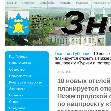
Главная
Подписка
Карта сайта
Контакты
Редакция
Реклама в газ
Газета
Большемурашкинского
района
Нижегородской
области
Главная
Губерния
10 новых
Год Победы
планируется открыть в Нижего
нацпроекту «Туризм и гостеп
Наши земляки
Общество
23.05.2025
Происшествия
10 новых отелей
Культура и искусство
планируется отк
Экономика
Нижегородской о
Политика
Спорт
по нацпроекту «
Праздники