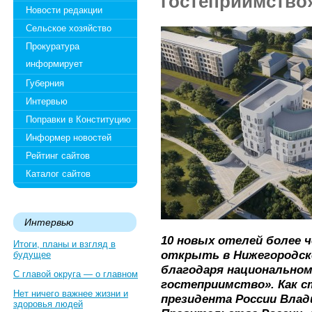
гостеприимство
Новости редакции
Сельское хозяйство
Прокуратура
информирует
Губерния
Интервью
Поправки в Конституцию
Информер новостей
Рейтинг сайтов
Каталог сайтов
Интервью
10 новых отелей более ч
Итоги, планы и взгляд в
открыть в Нижегородско
будущее
благодаря национальном
С главой округа — о главном
гостеприимство». Как с
Нет ничего важнее жизни и
президента России Влад
здоровья людей