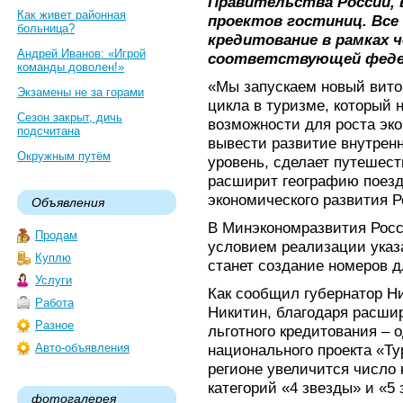
Правительства России, 
Как живет районная
проектов гостиниц. Все
больница?
кредитование в рамках 
Андрей Иванов: «Игрой
соответствующей феде
команды доволен!»
«Мы запускаем новый вито
Экзамены не за горами
цикла в туризме, который 
Сезон закрыт, дичь
возможности для роста эко
подсчитана
вывести развитие внутренн
Окружным путём
уровень, сделает путешес
расширит географию поезд
экономического развития 
Объявления
В Минэкономразвития Росс
Продам
условием реализации указ
Куплю
станет создание номеров д
Услуги
Как сообщил губернатор Н
Работа
Никитин, благодаря расш
Разное
льготного кредитования – 
Авто-объявления
национального проекта «Ту
регионе увеличится число
категорий «4 звезды» и «5 
фотогалерея