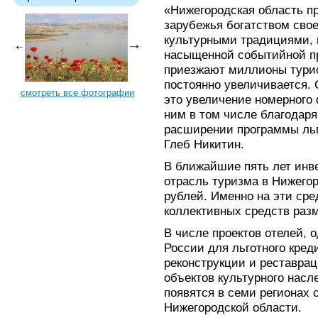
«Нижегородская область п
зарубежья богатством сво
культурными традициями,
насыщенной событийной пр
приезжают миллионы турист
постоянно увеличивается. 
смотреть все фотографии
это увеличение номерного
ним в том числе благодар
расширении программы льг
Глеб Никитин.
В ближайшие пять лет инв
отрасль туризма в Нижегор
рублей. Именно на эти сре
коллективных средств раз
В числе проектов отелей,
России для льготного кред
реконструкции и реставрац
объектов культурного насл
появятся в семи регионах 
Нижегородской области.