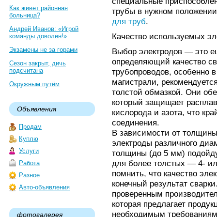
специальные приспособлен
Как живет районная
трубы в нужном положении 
больница?
для труб
.
Андрей Иванов: «Игрой
Качество используемых эл
команды доволен!»
Экзамены не за горами
Выбор электродов — это е
определяющий качество св
Сезон закрыт, дичь
подсчитана
трубопроводов, особенно в 
магистрали, рекомендуется
Окружным путём
толстой обмазкой. Они об
который защищает расплав
Объявления
кислорода и азота, что кр
соединения.
Продам
В зависимости от толщины
Куплю
электроды различного диа
Услуги
толщины (до 5 мм) подойд
для более толстых — 4- и
Работа
помнить, что качество эле
Разное
конечный результат сварки
Авто-объявления
проверенным производител
которая предлагает проду
необходимым требованиям
фотогалерея