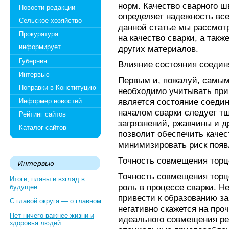
норм. Качество сварного ш
Новости редакции
определяет надежность вс
Сельское хозяйство
данной статье мы рассмо
Прокуратура
на качество сварки, а так
информирует
других материалов.
Губерния
Влияние состояния соедин
Интервью
Первым и, пожалуй, самым
Поправки в Конституцию
необходимо учитывать при
является состояние соеди
Информер новостей
началом сварки следует тщ
Рейтинг сайтов
загрязнений, ржавчины и д
Каталог сайтов
позволит обеспечить качес
минимизировать риск появ
Точность совмещения торц
Интервью
Точность совмещения торц
Итоги, планы и взгляд в
роль в процессе сварки. 
будущее
привести к образованию заз
С главой округа — о главном
негативно скажется на про
Нет ничего важнее жизни и
идеального совмещения ре
здоровья людей