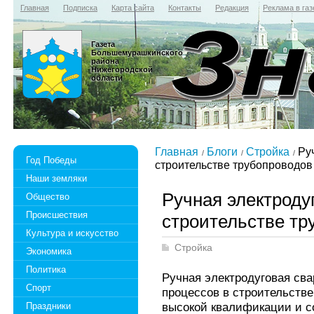
Главная
Подписка
Карта сайта
Контакты
Редакция
Реклама в газ
Газета
Большемурашкинского
района
Нижегородской
области
Главная
Блоги
Стройка
Руч
Год Победы
строительстве трубопроводов
Наши земляки
Ручная электроду
Общество
Происшествия
строительстве тр
Культура и искусство
Стройка
Экономика
Политика
Ручная электродуговая св
Спорт
процессов в строительстве
высокой квалификации и с
Праздники