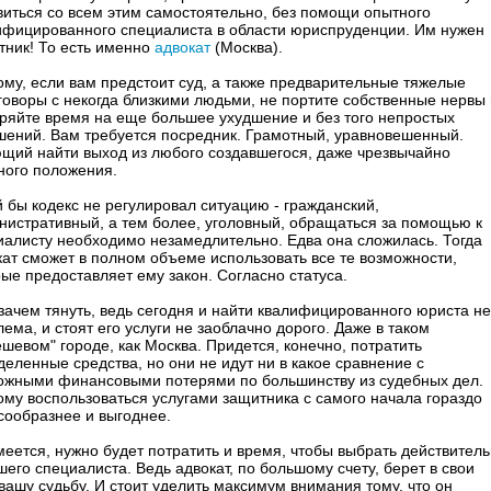
виться со всем этим самостоятельно, без помощи опытного
ифицированного специалиста в области юриспруденции. Им нужен
тник! То есть именно
адвокат
(Москва).
ому, если вам предстоит суд, а также предварительные тяжелые
говоры с некогда близкими людьми, не портите собственные нервы 
еряйте время на еще большее ухудшение и без того непростых
шений. Вам требуется посредник. Грамотный, уравновешенный.
щий найти выход из любого создавшегося, даже чрезвычайно
ного положения.
й бы кодекс не регулировал ситуацию - гражданский,
нистративный, а тем более, уголовный, обращаться за помощью к
иалисту необходимо незамедлительно. Едва она сложилась. Тогда
кат сможет в полном объеме использовать все те возможности,
рые предоставляет ему закон. Согласно статуса.
 зачем тянуть, ведь сегодня и найти квалифицированного юриста не
ема, и стоят его услуги не заоблачно дорого. Даже в таком
шевом" городе, как Москва. Придется, конечно, потратить
деленные средства, но они не идут ни в какое сравнение с
ожными финансовыми потерями по большинству из судебных дел.
ому воспользоваться услугами защитника с самого начала гораздо
сообразнее и выгоднее.
меется, нужно будет потратить и время, чтобы выбрать действител
его специалиста. Ведь адвокат, по большому счету, берет в свои
вашу судьбу. И стоит уделить максимум внимания тому, что он