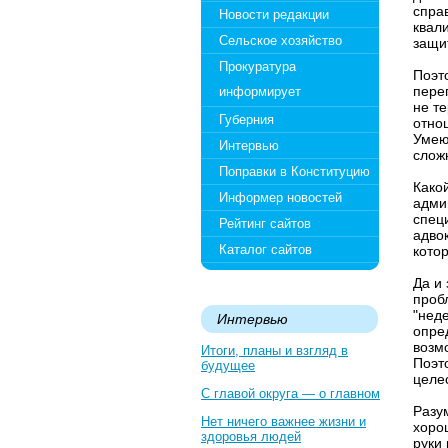
спра
Новости редакции
квал
Сельское хозяйство
защи
Прокуратура
Поэт
пере
информирует
не т
Губерния
отно
Умею
Интервью
слож
Поправки в Конституцию
Како
Информер новостей
адми
спец
Рейтинг сайтов
адво
Каталог сайтов
кото
Да и
пробл
"неде
Интервью
опре
возм
Итоги, планы и взгляд в
Поэт
будущее
целе
С главой округа — о главном
Разу
Нет ничего важнее жизни и
хорош
здоровья людей
руки 