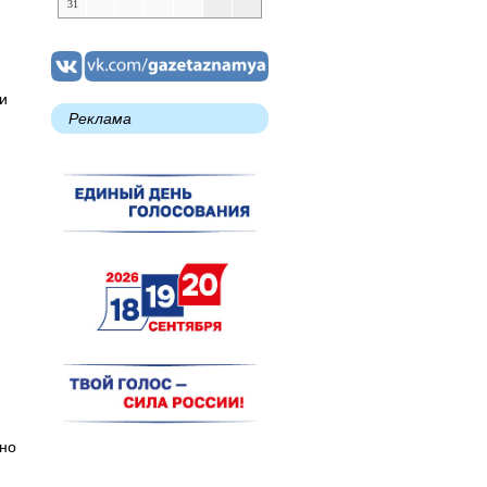
31
и
Реклама
ьно