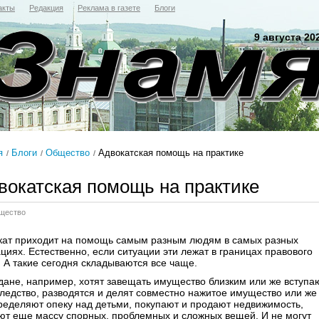
акты
Редакция
Реклама в газете
Блоги
9 августа 20
я
Блоги
Общество
Адвокатская помощь на практике
вокатская помощь на практике
щество
кат приходит на помощь самым разным людям в самых разных
циях. Естественно, если ситуации эти лежат в границах правового
. А такие сегодня складываются все чаще.
дане, например, хотят завещать имущество близким или же вступа
следство, разводятся и делят совместно нажитое имущество или же
ределяют опеку над детьми, покупают и продают недвижимость,
ют еще массу спорных, проблемных и сложных вещей. И не могут