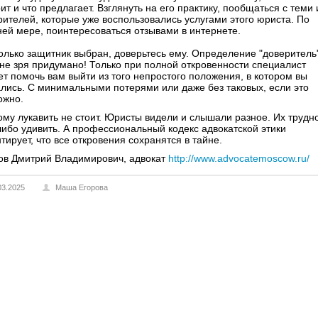
ит и что предлагает. Взглянуть на его практику, пообщаться с теми 
рителей, которые уже воспользовались услугами этого юриста. По
ней мере, поинтересоваться отзывами в интернете.
только защитник выбран, доверьтесь ему. Определение "доверитель
 не зря придумано! Только при полной откровенности специалист
ет помочь вам выйти из того непростого положения, в котором вы
ались. С минимальными потерями или даже без таковых, если это
ожно.
ому лукавить не стоит. Юристы видели и слышали разное. Их трудн
либо удивить. А профессиональный кодекс адвокатской этики
тирует, что все откровения сохранятся в тайне.
ов Дмитрий Владимирович, адвокат
http://www.advocatemoscow.ru/
03.2025
Маша Егорова