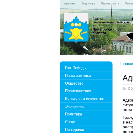
Главная
Подписка
Карта сайта
Конт
Газета
Большемурашкинского
района
Нижегородской
области
Главна
Год Победы
Наши земляки
Ад
Общество
Об
Происшествия
Культура и искусство
Адво
ситуа
Экономика
поля
Политика
Граж
Спорт
в на
расп
Праздники
дела