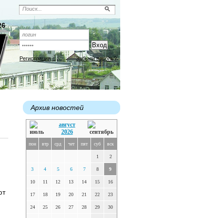
26
Регистрация
Забыли пароль?
Архив новостей
август
2026
пон
втр
срд
чет
пят
суб
вск
1
2
3
4
5
6
7
8
9
10
11
12
13
14
15
16
ют
17
18
19
20
21
22
23
24
25
26
27
28
29
30