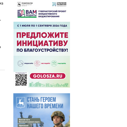
из
"
о