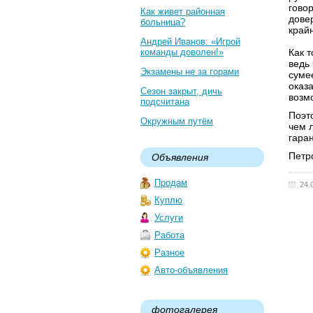
говор
Как живет районная
дове
больница?
край
Андрей Иванов: «Игрой
команды доволен!»
Как 
ведь
Экзамены не за горами
суме
оказ
Сезон закрыт, дичь
возм
подсчитана
Поэт
Окружным путём
чем 
гаран
Петр
Объявления
Продам
24.
Куплю
Услуги
Работа
Разное
Авто-объявления
фотогалерея