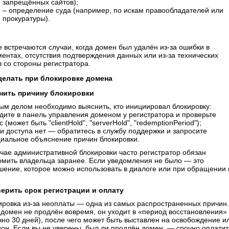
запрещённых сайтов);
– определение суда (например, по искам правообладателей или
прокуратуры).
е встречаются случаи, когда домен был удалён из-за ошибки в
ментах, отсутствия подтверждения данных или из-за технических
в со стороны регистратора.
делать при блокировке домена
нить причину блокировки
ым делом необходимо выяснить, кто инициировал блокировку:
йдите в панель управления доменом у регистратора и проверьте
с (может быть "clientHold", "serverHold", "redemptionPeriod");
ли доступа нет — обратитесь в службу поддержки и запросите
иальное объяснение причин блокировки.
учае административной блокировки часто регистратор обязан
омить владельца заранее. Если уведомления не было — это
шение, которое можно использовать в диалоге или при обращении 
ерить срок регистрации и оплату
ировка из-за неоплаты — одна из самых распространенных причин.
 домен не продлён вовремя, он уходит в «период восстановления»
чно 30 дней), после чего может быть выставлен на освобождение и
ион. Если вы не уверены, был ли продлён домен, — срочно оплатит