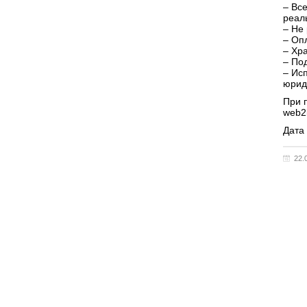
– Вс
реал
– Не
– Оп
– Хр
– По
– Ис
юрид
При 
web2
Дата
22.