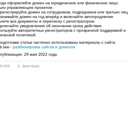
егда оформляйте домен на юридическое или физическое лицо,
ьно управляющее проектом.
 регистрируйте домен на сотрудников, подрядчиков или третьих лиц
лачивайте домен на год вперёд и включайте автопродление.
аните все документы и переписку с регистратором.
дключайте уведомления об окончании срока действия.
пользуйте авторитетных регистраторов с прозрачной поддержкой и
ической политикой.
подготовке статьи частично использованы материалы с сайта
b.law -
разблокировка сайтов и доменов
 публикации: 29 мая 2022 года
05.2025
Дима Краев