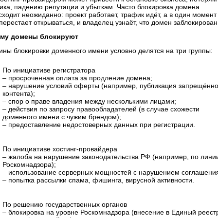
ика, падению репутации и убыткам. Часто блокировка домена
сходит неожиданно: проект работает, трафик идёт, а в один момент
перестает открываться, и владелец узнаёт, что домен заблокирован
му домены блокируют
ины блокировки доменного имени условно делятся на три группы:
По инициативе регистратора
– просроченная оплата за продление домена;
– нарушение условий оферты (например, публикация запрещённо
контента);
– спор о праве владения между несколькими лицами;
– действия по запросу правообладателей (в случае схожести
доменного имени с чужим брендом);
– предоставление недостоверных данных при регистрации.
По инициативе хостинг-провайдера
– жалоба на нарушение законодательства РФ (например, по лини
Роскомнадзора);
– использование серверных мощностей с нарушением соглашени
– попытка рассылки спама, фишинга, вирусной активности.
По решению государственных органов
– блокировка на уровне Роскомнадзора (внесение в Единый реест