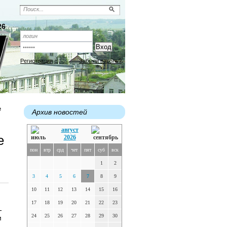
26
Регистрация
Забыли пароль?
е
Архив новостей
август
е
2026
пон
втр
срд
чет
пят
суб
вск
1
2
3
4
5
6
7
8
9
10
11
12
13
14
15
16
17
18
19
20
21
22
23
-
24
25
26
27
28
29
30
м