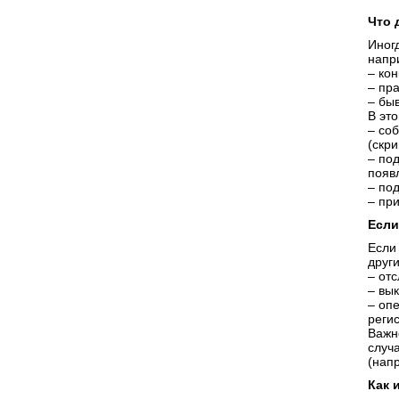
Что 
Иног
напр
– кон
– пр
– бы
В эт
– со
(скри
– по
появ
– по
– пр
Если
Если
друг
– от
– вык
– опе
реги
Важн
случ
(напр
Как 