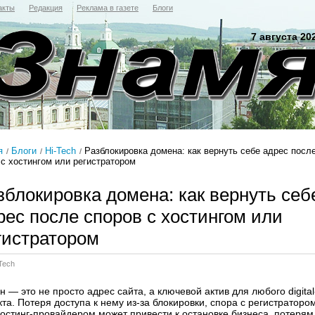
акты
Редакция
Реклама в газете
Блоги
7 августа 20
я
Блоги
Hi-Tech
Разблокировка домена: как вернуть себе адрес посл
 с хостингом или регистратором
зблокировка домена: как вернуть себ
рес после споров с хостингом или
гистратором
Tech
 — это не просто адрес сайта, а ключевой актив для любого digital
та. Потеря доступа к нему из-за блокировки, спора с регистраторо
хостинг-провайдером может привести к остановке бизнеса, потерям