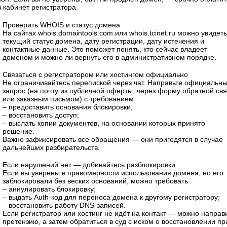
 кабинет регистратора.
Проверить WHOIS и статус домена
На сайтах whois.domaintools.com или whois.tcinet.ru можно увидеть
текущий статус домена, дату регистрации, дату истечения и
контактные данные. Это поможет понять, кто сейчас владеет
доменом и можно ли вернуть его в административном порядке.
Связаться с регистратором или хостингом официально
Не ограничивайтесь перепиской через чат. Направьте официальн
запрос (на почту из публичной оферты, через форму обратной свя
или заказным письмом) с требованием:
– предоставить основания блокировки;
– восстановить доступ;
– выслать копии документов, на основании которых принято
решение.
Важно зафиксировать все обращения — они пригодятся в случае
дальнейших разбирательств.
Если нарушений нет — добивайтесь разблокировки
Если вы уверены в правомерности использования домена, но его
заблокировали без веских оснований, можно требовать:
– аннулировать блокировку;
– выдать Auth-код для переноса домена к другому регистратору;
– восстановить работу DNS-записей.
Если регистратор или хостинг не идёт на контакт — можно направ
претензию, а затем обратиться в суд с иском о восстановлении пр