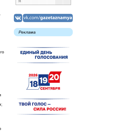
31
.
Реклама
го
и
я;
р