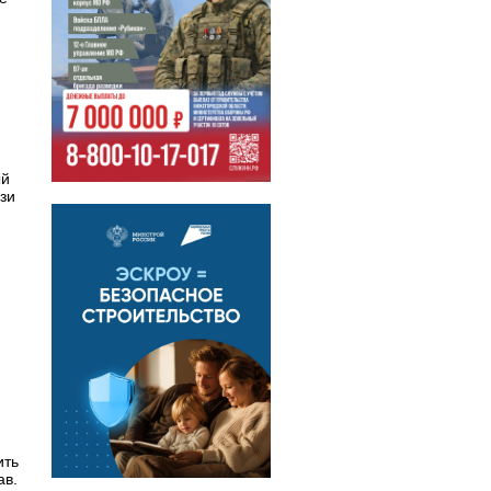
ый
зи
ить
ав.