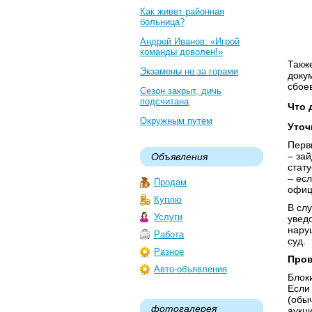
Как живет районная
больница?
Андрей Иванов: «Игрой
команды доволен!»
Такж
Экзамены не за горами
доку
сбое
Сезон закрыт, дичь
подсчитана
Что 
Окружным путём
Уточ
Перв
– за
Объявления
стату
– ес
Продам
офиц
Куплю
В сл
Услуги
увед
нару
Работа
суд.
Разное
Пров
Авто-объявления
Блок
Если
(обы
фотогалерея
аукц