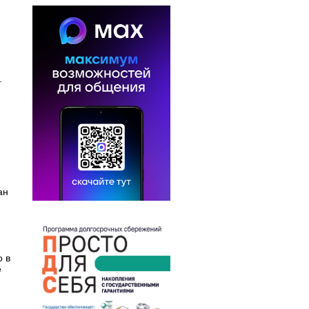
.
ан
о в
е