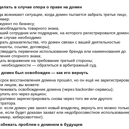
делать в случае спора о праве на домен
да возникают ситуации, когда домен пытается забрать третье лицо,
имер:
курент по бизнесу;
авообладатель товарного знака;
вший сотрудник или подрядчик, на которого регистрировался домен
ом случае необходимо:
брать доказательства, что домен связан с вашей деятельностью
ншоты, ссылки, договоры);
дтвердить первичное использование бренда или наименования до
ления спорного знака;
дать возражение на требование третьей стороны;
и необходимости — обратиться в арбитражный суд.
 домен был освобожден — как его вернуть
 срок восстановления домена прошёл, но он ещё не зарегистриров
им лицом, вы можете:
слеживать освобождение домена (через backorder-сервисы);
упить его через аукцион;
ративно зарегистрировать снова через того же или другого
стратора.
о: если домен уже занял новый владелец, вернуть его можно тольк
ае, если будет доказан захват или недобросовестное использовани
имер, киберсквоттинг).
избежать проблем с доменом в будущем