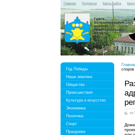
Главная
Подписка
Карта сайта
Конт
Газета
Большемурашкинского
района
Нижегородской
области
Главна
Год Победы
споров
Наши земляки
Ра
Общество
ад
Происшествия
ре
Культура и искусство
Экономика
Hi-
Политика
Спорт
Домен
проек
Праздники
или 