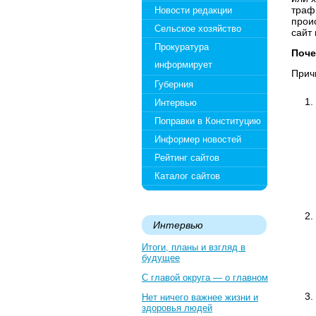
траф
Новости редакции
прои
Сельское хозяйство
сайт 
Прокуратура
Поче
информирует
Прич
Губерния
Интервью
Поправки в Конституцию
Информер новостей
Рейтинг сайтов
Каталог сайтов
Интервью
Итоги, планы и взгляд в
будущее
С главой округа — о главном
Нет ничего важнее жизни и
здоровья людей