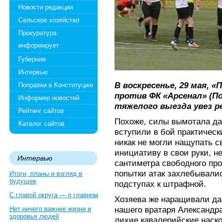
Новости редакции
Сельское хозяйство
Прокуратура
информирует
Губерния
Интервью
В воскресенье, 29 мая, «
Поправки в Конституцию
против ФК «Арсенал» (По
Информер новостей
тяжелого выезда увез р
Рейтинг сайтов
Похоже, силы вымотала да
Каталог сайтов
вступили в бой практическ
никак не могли нащупать с
инициативу в свои руки, н
Интервью
сантиметра свободного про
попытки атак захлебывалис
Итоги, планы и взгляд в
будущее
подступах к штрафной.
С главой округа — о главном
Хозяева же наращивали да
нашего вратаря Александра
Нет ничего важнее жизни и
здоровья людей
лихие кавалерийские наско