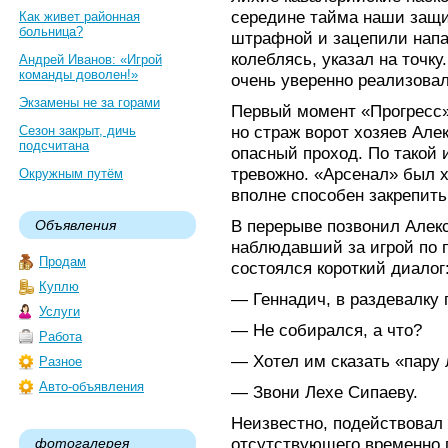
середине тайма наши защи
Как живет районная
больница?
штрафной и зацепили напа
колеблясь, указал на точк
Андрей Иванов: «Игрой
команды доволен!»
очень уверенно реализовал
Экзамены не за горами
Первый момент «Прогресс»
но страж ворот хозяев Але
Сезон закрыт, дичь
подсчитана
опасный проход. По такой 
тревожно. «Арсенал» был х
Окружным путём
вполне способен закрепить
В перерыве позвонил Алек
Объявления
наблюдавший за игрой по п
Продам
состоялся короткий диалог
Куплю
— Геннадич, в раздевалку
Услуги
— Не собирался, а что?
Работа
— Хотел им сказать «пару 
Разное
Авто-объявления
— Звони Лехе Сипаеву.
Неизвестно, подействовал
отсутствующего временно 
фотогалерея