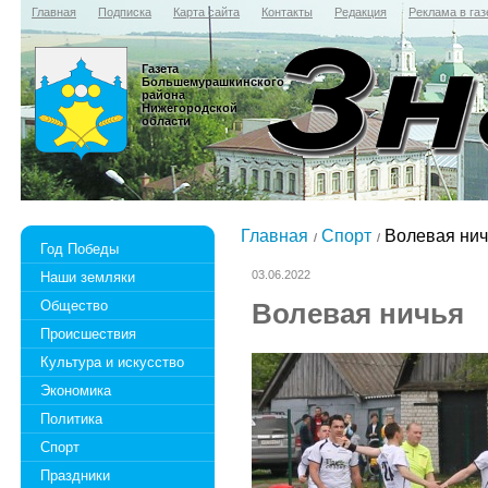
Главная
Подписка
Карта сайта
Контакты
Редакция
Реклама в газ
Газета
Большемурашкинского
района
Нижегородской
области
Главная
Спорт
Волевая нич
Год Победы
03.06.2022
Наши земляки
Общество
Волевая ничья
Происшествия
Культура и искусство
Экономика
Политика
Спорт
Праздники