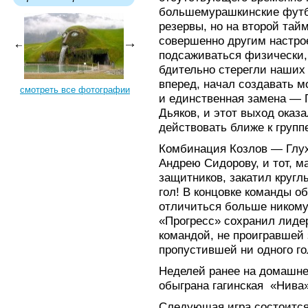
большемурашкинские футб
резервы, но на второй тай
совершенно другим настро
подсаживаться физически, 
бдительно стерегли наших
вперед, начал создавать 
смотреть все фотографии
и единственная замена — 
Дьяков, и этот выход оказ
действовать ближе к групп
Комбинация Козлов — Глух
Андрею Сидорову, и тот, м
защитников, закатил кругл
гол! В концовке команды о
отличиться больше никому
«Прогресс» сохранил лиде
командой, не проигравшей з
пропустившей ни одного го
Неделей ранее на домашне
обыграна гагинская «Нива»
Следующая игра состоится