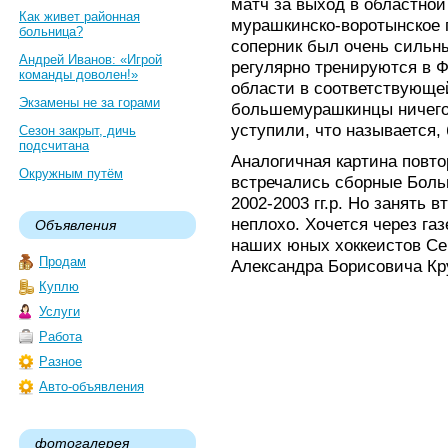
матч за выход в областно
Как живет районная
мурашкинско-воротынское 
больница?
соперник был очень сильн
Андрей Иванов: «Игрой
регулярно тренируются в 
команды доволен!»
области в соответствующей
Экзамены не за горами
большемурашкинцы ничего 
уступили, что называется, 
Сезон закрыт, дичь
подсчитана
Аналогичная картина повто
Окружным путём
встречались сборные Бол
2002-2003 гг.р. Но занять 
неплохо. Хочется через га
Объявления
наших юных хоккеистов Се
Продам
Александра Борисовича Кру
Куплю
Услуги
Работа
Разное
Авто-объявления
фотогалерея