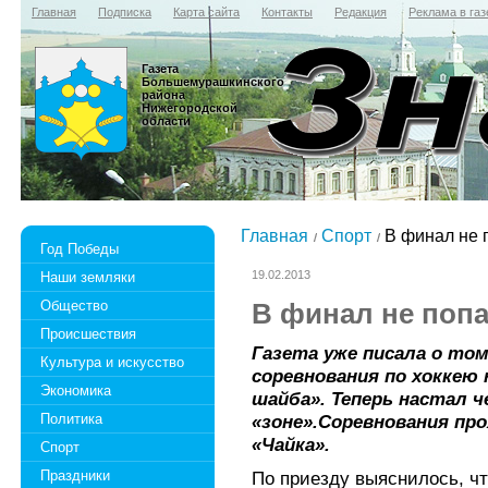
Главная
Подписка
Карта сайта
Контакты
Редакция
Реклама в газ
Газета
Большемурашкинского
района
Нижегородской
области
Главная
Спорт
В финал не 
Год Победы
19.02.2013
Наши земляки
Общество
В финал не поп
Происшествия
Газета уже писала о то
Культура и искусство
соревнования по хоккею
Экономика
шайба». Теперь настал 
Политика
«зоне».Соревнования пр
«Чайка».
Спорт
Праздники
По приезду выяснилось, ч