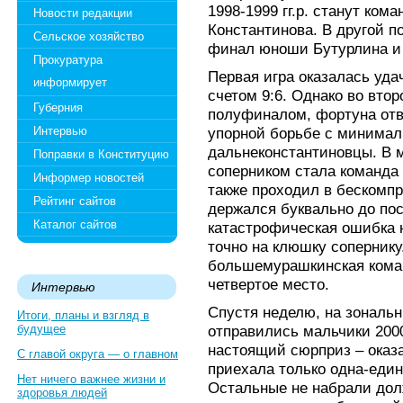
1998-1999 гг.р. станут ком
Новости редакции
Константинова. В другой п
Сельское хозяйство
финал юноши Бутурлина и
Прокуратура
Первая игра оказалась уда
информирует
счетом 9:6. Однако во вто
Губерния
полуфиналом, фортуна отв
Интервью
упорной борьбе с минимал
дальнеконстантиновцы. В 
Поправки в Конституцию
соперником стала команда
Информер новостей
также проходил в бескомпр
Рейтинг сайтов
держался буквально до по
Каталог сайтов
катастрофическая ошибка 
точно на клюшку сопернику.
большемурашкинская команд
четвертое место.
Интервью
Спустя неделю, на зональ
Итоги, планы и взгляд в
будущее
отправились мальчики 2000
настоящий сюрприз – оказа
С главой округа — о главном
приехала только одна-един
Нет ничего важнее жизни и
Остальные не набрали дол
здоровья людей