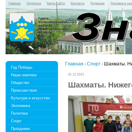
Главная
Подписка
Карта сайта
Контакты
Редакция
Реклама в газ
Газета
Большемурашкинского
района
Нижегородской
области
Главная
Спорт
Шахматы. Ни
Год Победы
01.12.2023
Наши земляки
Общество
Шахматы. Нижег
Происшествия
Культура и искусство
Экономика
Политика
Спорт
Праздники