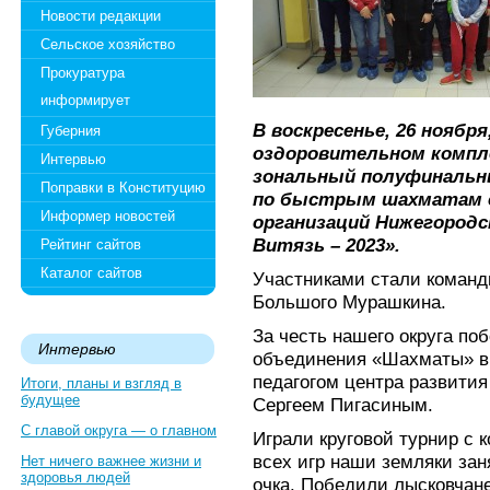
Новости редакции
Сельское хозяйство
Прокуратура
информирует
В воскресенье, 26 ноябр
Губерния
оздоровительном компл
Интервью
зональный полуфинальн
Поправки в Конституцию
по быстрым шахматам 
Информер новостей
организаций Нижегородс
Витязь – 2023».
Рейтинг сайтов
Каталог сайтов
Участниками стали команд
Большого Мурашкина.
За честь нашего округа по
Интервью
объединения «Шахматы» вм
педагогом центра развития
Итоги, планы и взгляд в
будущее
Сергеем Пигасиным.
С главой округа — о главном
Играли круговой турнир с 
всех игр наши земляки зан
Нет ничего важнее жизни и
здоровья людей
очка. Победили лысковчане 