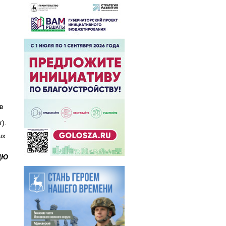
в
).
ых
ТДЮ