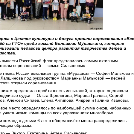
арта в Центре культуры и досуга прошли соревнования «Вс
ёй на ГТО» среди команд Большого Мурашкина, которые
низовали педагоги центра развития творчества детей и
шества.
ь вынести Российский флаг представилась самым активным
тникам соревнований — семье Сильяновых.
е гимна России вокальная группа «Мурашки» — София Малькова и
 Лапшинова под руководством Марианны Мальковой — песней
ство» открыли соревнования.
тникам предстояло пройти шесть испытаний, которые оценивали
ведливые судьи — Ольга Щеплягина, Марина Грачева, Сергей
ов, Алексей Сипаев, Елена Антипова, Андрей и Галина Ивановы.
овое место определялось по наибольшей сумме очков, набранных
и участниками команды во всех упражнениях многоборья.
и команд с детьми 6 лет в общем зачёте места распределились
ующим образом:
сто — Виктор, Екатерина, Артём Сильяновы;