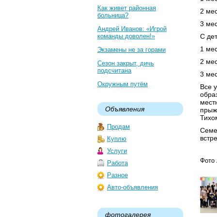
Как живет районная
2 ме
больница?
3 ме
Андрей Иванов: «Игрой
команды доволен!»
С дет
1 ме
Экзамены не за горами
2 ме
Сезон закрыт, дичь
подсчитана
3 ме
Окружным путём
Все 
обра
мест
Объявления
прыж
Тихо
Продам
Семе
встре
Куплю
Услуги
Фото 
Работа
Разное
Авто-объявления
фотогалерея