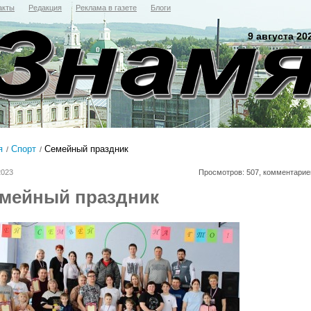
акты
Редакция
Реклама в газете
Блоги
9 августа 20
я
Спорт
Семейный праздник
2023
Просмотров: 507, комментарие
мейный праздник