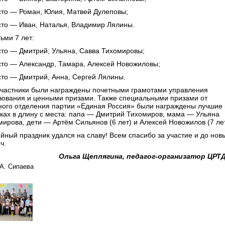
сто — Роман, Юлия, Матвей Дулеповы;
сто — Иван, Наталья, Владимир Лялины.
ьми 7 лет:
сто — Дмитрий, Ульяна, Савва Тихомировы;
сто — Александр, Тамара, Алексей Новожиловы;
сто — Дмитрий, Анна, Сергей Лялины.
участники были награждены почетными грамотами управления
зования и ценными призами. Также специальными призами от
ного отделения партии «Единая Россия» были награждены лучшие 
ках в длину с места: папа — Дмитрий Тихомиров, мама — Ульяна
мирова, дети — Артём Сильянов (6 лет) и Алексей Новожилов (7 лет
йный праздник удался на славу! Всем спасибо за участие и до нов
ч.
Ольга Щеплягина, педагог-организатор ЦР
А. Сипаева