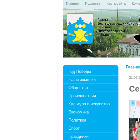
Главная
Подписка
Карта сайта
Конт
Газета
Большемурашкинского
района
Нижегородской
области
Главна
Год Победы
31.03.
Наши земляки
Се
Общество
Происшествия
Культура и искусство
Экономика
Политика
Спорт
Праздники