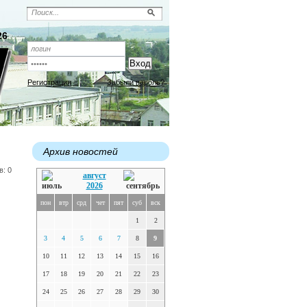
26
Регистрация
Забыли пароль?
Архив новостей
в: 0
август
2026
пон
втр
срд
чет
пят
суб
вск
1
2
3
4
5
6
7
8
9
10
11
12
13
14
15
16
17
18
19
20
21
22
23
24
25
26
27
28
29
30