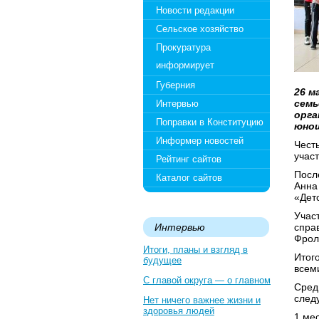
Новости редакции
Сельское хозяйство
Прокуратура
информирует
Губерния
26 м
семь
Интервью
орга
Поправки в Конституцию
юно
Информер новостей
Чест
учас
Рейтинг сайтов
Посл
Каталог сайтов
Анна
«Дет
Учас
Интервью
спра
Фрол
Итоги, планы и взгляд в
Итог
будущее
всем
С главой округа — о главном
Сред
след
Нет ничего важнее жизни и
здоровья людей
1 ме