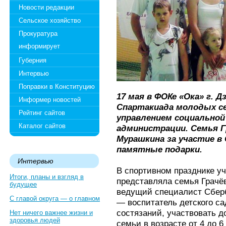
Новости редакции
Сельское хозяйство
Прокуратура
информирует
Губерния
Интервью
Поправки в Конституцию
17 мая в ФОКе «Ока» г. 
Информер новостей
Спартакиада молодых се
Рейтинг сайтов
управлением социальной
Каталог сайтов
администрации. Семья Г
Мурашкина за участие в
памятные подарки.
Интервью
В спортивном празднике у
Итоги, планы и взгляд в
представляла семья Грачё
будущее
ведущий специалист Сбер
С главой округа — о главном
— воспитатель детского с
состязаний, участвовать д
Нет ничего важнее жизни и
здоровья людей
семьи в возрасте от 4 до 6 