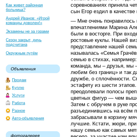
соревнованиях приняла чет
Как живет районная
больница?
сын Егор ездил в качестве
Андрей Иванов: «Игрой
— Мне очень понравилось 
команды доволен!»
впечатлениями Марина Але
Экзамены не за горами
были в восторге. При вхо
ростовые куклы. Нашей ви
Сезон закрыт, дичь
подсчитана
представление нашей семьи
называлась «Семья Грачё
Окружным путём
семью в стихах, например
команда, мы – друзья, мы –
Объявления
любим без границ» и так д
дружбе, о сплочённости. С
Продам
эстафету из шести этапов
Куплю
преодолевали полосы преп
Услуги
цветных фигур — чем выше
Работа
Затем с обручем в руке пр
разъединившись на всём пу
Разное
забрасывали в корзину мя
Авто-объявления
лучшие. Кстати, жюри, при
нашу семью как самых мет
фотогалерея
весело, за участие нам вр