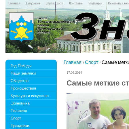
Главная
Подписка
Карта сайта
Контакты
Редакция
Реклама в газ
Газета
Большемурашкинского
района
Нижегородской
области
Главная
Спорт
Самые метки
Год Победы
17.06.2014
Наши земляки
Общество
Самые меткие с
Происшествия
Культура и искусство
Экономика
Политика
Спорт
Праздники