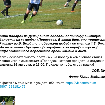
один подарок на День района сделали большемурашкинцам
олисты из команды «Прогресс». В этот день они принимал
Руслан» из Б. Болдино и одержали победу со счетом 4:2. Эта
да позволила «Прогрессу» вернуться на первую строчку
ицы областного первенства среди команд II лиги.
еркой основательности претензий на победу в чемпионате станет
ующая игра с лысковским «Торпедо», которая пройдет на стадионе
рашкина
26 августа, в 13.00.
Приходите поболеть за наших!
СОБ. И
Фото Юлии Мединск
о фоток с матча можно увидеть вКонтакте
https://vk.com/album-
9807_255181477