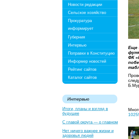
Новости редакции
Сельское хозяйство
Прокуратура
информирует
Губерния
Интервью
Еще 
футб
Поправки в Конституцию
ФК «
Информер новостей
побе
табл
Рейтинг сайтов
Пров
Каталог сайтов
след
Б.Му
Интервью
Итоги, планы и взгляд в
Мног
будущее
1025
С главой округа — о главном
Нет ничего важнее жизни и
здоровья людей