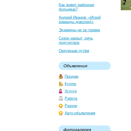
Как живет районная
больница?
Андрей Иванов: «Игрой
команды доволен!»
Экзамены не за горами
Сезон закрыт, дичь
подсчитана
Окружным путём
Объявления
Продам
Куплю
Услуги
Работа
Разное
Авто-объявления
фотогалерея