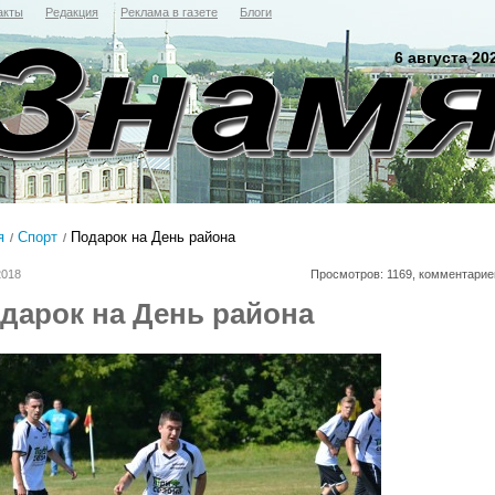
акты
Редакция
Реклама в газете
Блоги
6 августа 20
я
Спорт
Подарок на День района
2018
Просмотров: 1169, комментарие
дарок на День района