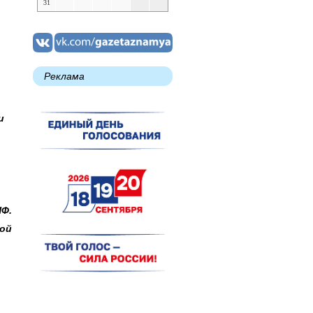
31
Реклама
и
НФ.
ой