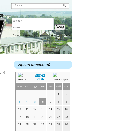
26
Регистрация
Забыли пароль?
Архив новостей
в: 0
август
2026
пон
втр
срд
чет
пят
суб
вск
1
2
3
4
5
6
7
8
9
10
11
12
13
14
15
16
17
18
19
20
21
22
23
24
25
26
27
28
29
30