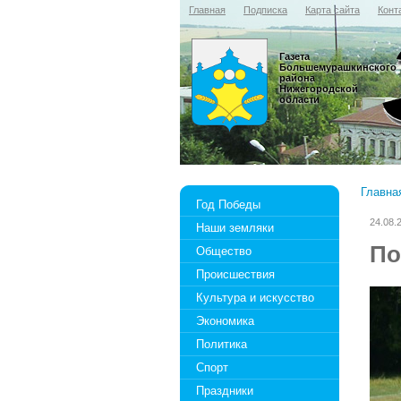
Главная
Подписка
Карта сайта
Конт
Газета
Большемурашкинского
района
Нижегородской
области
Главна
Год Победы
24.08.
Наши земляки
По
Общество
Происшествия
Культура и искусство
Экономика
Политика
Спорт
Праздники