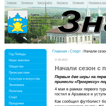
Главная
Подписка
Карта сайта
Контакты
Редакция
Реклама в газ
Газета
Большемурашкинского
района
Нижегородской
области
Главная
Спорт
Начали сезо
Год Победы
17.05.2013
Наши земляки
Общество
Начали сезон с 
Происшествия
Первые две игры на пер
Культура и искусство
принесли «Прогрессу» по
Экономика
4 мая в рамках первого ту
Политика
гостил в Арзамасе и уступ
Спорт
Как сообщил футболист б
Праздники