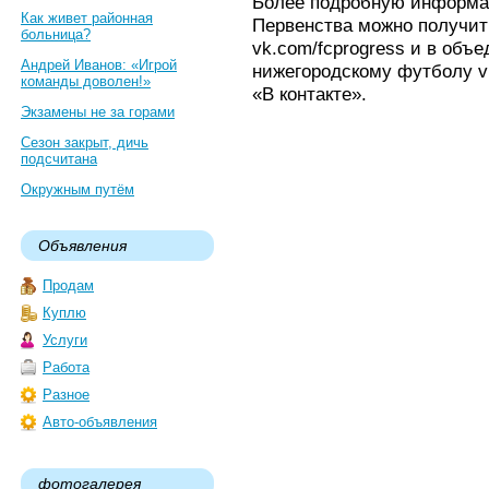
Более подробную информац
Как живет районная
Первенства можно получит
больница?
vk.com/fcprogress и в объ
Андрей Иванов: «Игрой
нижегородскому футболу vk
команды доволен!»
«В контакте».
Экзамены не за горами
Сезон закрыт, дичь
подсчитана
Окружным путём
Объявления
Продам
Куплю
Услуги
Работа
Разное
Авто-объявления
фотогалерея