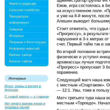
администратор группы ФК 
Новости редакции
Ежов, игра состоялась в Б
Сельское хозяйство
на искусственном поле. «П
и уже на 8-й минуте, посл
Прокуратура
Алешин выводит большему
информирует
Стоит отметить, что судья 
Губерния
«Прогрессу», в результате
Интервью
нарушения в 3-х метрах о
Поправки в Конституцию
счет. Первый тайм так и за
Информер новостей
Во второй половине встреч
Рейтинг сайтов
физически и уступил иници
Каталог сайтов
арзамассцы лучше подгото
«Прогресс» пропускает 3 б
поражение.
Интервью
Следующий матч наша ком
с местным «Спартаком». О
Итоги, планы и взгляд в
— 12:1. Увы, тоже в пользу
будущее
С главой округа — о главном
Матч третьего тура наша к
местным «Торпедо». Начало
Нет ничего важнее жизни и
здоровья людей