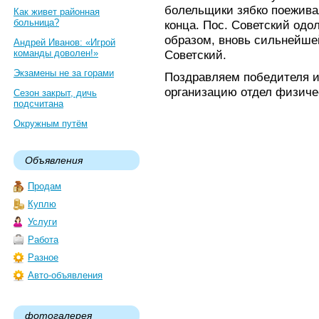
болельщики зябко поеживал
Как живет районная
больница?
конца. Пос. Советский одо
образом, вновь сильнейшей
Андрей Иванов: «Игрой
команды доволен!»
Советский.
Экзамены не за горами
Поздравляем победителя и
организацию отдел физичес
Сезон закрыт, дичь
подсчитана
Окружным путём
Объявления
Продам
Куплю
Услуги
Работа
Разное
Авто-объявления
фотогалерея