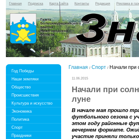
Главная
Подписка
Карта сайта
Контакты
Редакция
Реклама в газ
Газета
Большемурашкинского
района
Нижегородской
области
Главная
Спорт
Начали при с
Год Победы
11.06.2015
Наши земляки
Общество
Начали при солн
Происшествия
луне
Культура и искусство
В начале мая прошло т
Экономика
футбольного сезона с у
Политика
этом году районные фу
Спорт
вечернем формате. Ожид
Праздники
участие приняли только