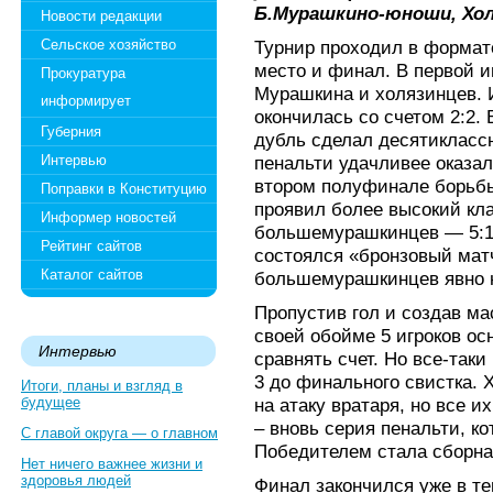
Б.Мурашкино-юноши, Хол
Новости редакции
Сельское хозяйство
Турнир проходил в формате
место и финал. В первой 
Прокуратура
Мурашкина и холязинцев. 
информирует
окончилась со счетом 2:2
Губерния
дубль сделал десятиклассн
Интервью
пенальти удачливее оказал
втором полуфинале борьбы
Поправки в Конституцию
проявил более высокий кл
Информер новостей
большемурашкинцев — 5:1.
Рейтинг сайтов
состоялся «бронзовый мат
Каталог сайтов
большемурашкинцев явно 
Пропустив гол и создав м
своей обойме 5 игроков ос
Интервью
сравнять счет. Но все-так
3 до финального свистка. 
Итоги, планы и взгляд в
будущее
на атаку вратаря, но все и
– вновь серия пенальти, ко
С главой округа — о главном
Победителем стала сборная
Нет ничего важнее жизни и
здоровья людей
Финал закончился уже в т