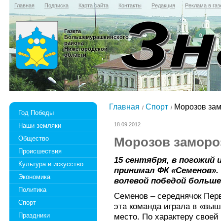
Главная
Подписка
Карта сайта
Контакты
Редакция
Реклама в газ
Газета
Большемурашкинского
района
Нижегородской
области
Главная
Спорт
Морозов зам
Год Победы
18.09.2012
Наши земляки
Общество
Морозов заморо
Происшествия
15 сентября, в погожий 
Культура и искусство
принимал ФК «Семенов». 
Экономика
волевой победой больше
Политика
Семенов – середнячок Перв
Спорт
эта команда играла в «выш
Праздники
место. По характеру своей