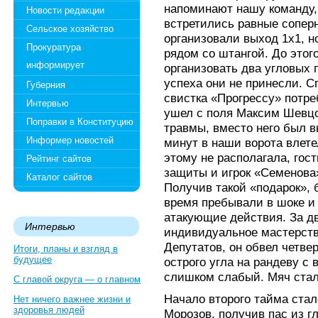
напоминают нашу команду,
Новости редакции
встретились равные соперн
Сельское хозяйство
организовали выход 1х1, 
Прокуратура
рядом со штангой. До это
информирует
организовать два угловых 
успеха они не принесли. С
Губерния
свистка «Прогрессу» потр
Интервью
ушел с поля Максим Шевцов
Поправки в Конституцию
травмы, вместо него был 
Информер новостей
минут в наши ворота влете
этому не располагала, гос
Рейтинг сайтов
защиты и игрок «Семенова»
Каталог сайтов
Получив такой «подарок»,
время пребывали в шоке и 
атакующие действия. За д
Интервью
индивидуальное мастерст
Депутатов, он обвел четве
Итоги, планы и взгляд в
будущее
острого угла на рандеву с 
слишком слабый. Мяч стал
С главой округа — о главном
Начало второго тайма ста
Нет ничего важнее жизни и
здоровья людей
Морозов, получив пас из 