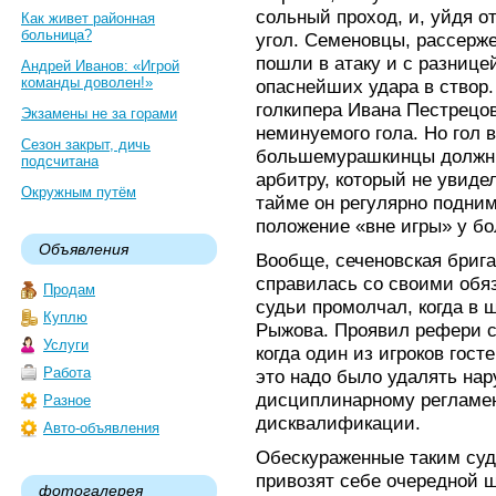
сольный проход, и, уйдя о
Как живет районная
больница?
угол. Семеновцы, рассерж
пошли в атаку и с разнице
Андрей Иванов: «Игрой
команды доволен!»
опаснейших удара в створ.
голкипера Ивана Пестрецов
Экзамены не за горами
неминуемого гола. Но гол в
Сезон закрыт, дичь
большемурашкинцы должны
подсчитана
арбитру, который не увиде
Окружным путём
тайме он регулярно подни
положение «вне игры» у б
Объявления
Вообще, сеченовская бриг
справилась со своими обяз
Продам
судьи промолчал, когда в
Куплю
Рыжова. Проявил рефери с
Услуги
когда один из игроков гост
Работа
это надо было удалять нар
дисциплинарному регламен
Разное
дисквалификации.
Авто-объявления
Обескураженные таким су
привозят себе очередной ш
фотогалерея