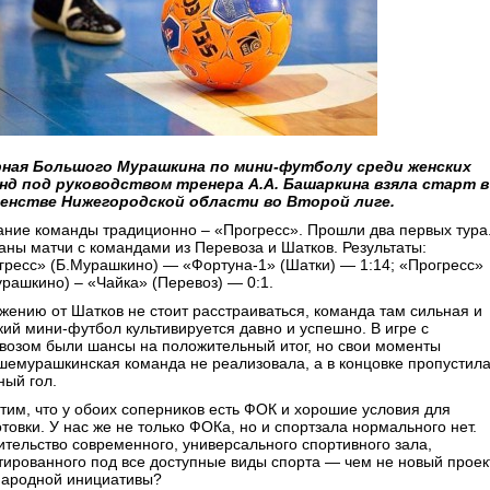
ная Большого Мурашкина по мини-футболу среди женских
нд под руководством тренера А.А. Башаркина взяла старт в
енстве Нижегородской области во Второй лиге.
ание команды традиционно – «Прогресс». Прошли два первых тура
аны матчи с командами из Перевоза и Шатков. Результаты:
гресс» (Б.Мурашкино) — «Фортуна-1» (Шатки) — 1:14; «Прогресс»
урашкино) – «Чайка» (Перевоз) — 0:1.
жению от Шатков не стоит расстраиваться, команда там сильная и
кий мини-футбол культивируется давно и успешно. В игре с
возом были шансы на положительный итог, но свои моменты
шемурашкинская команда не реализовала, а в концовке пропустил
ный гол.
тим, что у обоих соперников есть ФОК и хорошие условия для
товки. У нас же не только ФОКа, но и спортзала нормального нет.
ительство современного, универсального спортивного зала,
тированного под все доступные виды спорта — чем не новый проек
народной инициативы?