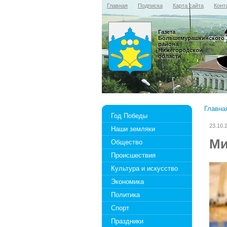
Главная
Подписка
Карта сайта
Конт
Газета
Большемурашкинского
района
Нижегородской
области
Главна
Год Победы
23.10.
Наши земляки
Ми
Общество
Происшествия
Культура и искусство
Экономика
Политика
Спорт
Праздники