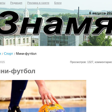
акты
Редакция
Реклама в газете
Блоги
6 августа 20
я
Спорт
Мини-футбол
2015
Просмотров: 1327, комментарие
ни-футбол