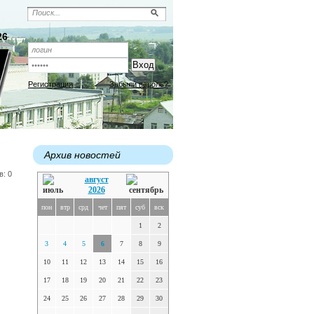
26
Регистрация
Забыли пароль?
Архив новостей
в: 0
август
2026
пон
втр
срд
чет
пят
суб
вск
1
2
3
4
5
6
7
8
9
10
11
12
13
14
15
16
17
18
19
20
21
22
23
24
25
26
27
28
29
30