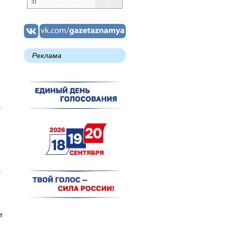
31
Реклама
.
а
т