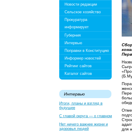
Новости редакции
Сельское хозяйство
Прокуратура
информирует
Губерния
Интервью
Сбор
кома
Поправки в Конституцию
Перв
Информер новостей
Назв
Рейтинг сайтов
Сыгр
«Про
Каталог сайтов
(Б.М
Пора
женс
Пере
Интервью
боль
обид
Итоги, планы и взгляд в
будущее
Отме
подго
С главой округа — о главном
Стро
Нет ничего важнее жизни и
адап
здоровья людей
для 