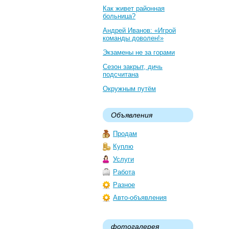
Как живет районная
больница?
Андрей Иванов: «Игрой
команды доволен!»
Экзамены не за горами
Сезон закрыт, дичь
подсчитана
Окружным путём
Объявления
Продам
Куплю
Услуги
Работа
Разное
Авто-объявления
фотогалерея