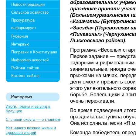
образовательных учрежд
Новости редакции
празднике приняли учас
Сельское хозяйство
(Большемурашкинская шк
Прокуратура
«Казачата» (Бутурлинска
«Звезда» (Перевозская шк
информирует
«Пингвины» (Чернухинска
Губерния
Лысковского района).
Интервью
Программа «Веселых старт
Поправки в Конституцию
Первое задание — предста
Информер новостей
задорным и рифмованным.
Рейтинг сайтов
занимательные, иногда оче
прыжками на мячах, перед
Каталог сайтов
дети смогли проявить свои
этого увлекательного соре
борьбе. Болельщики и зри
Интервью
очень переживали.
Итоги, планы и взгляд в
Во время подведения итого
будущее
праздника выступила обуч
С главой округа — о главном
Она исполнила песни «Я м
Нет ничего важнее жизни и
Команда-победитель опре
здоровья людей