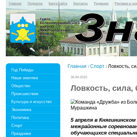
Главная
Подписка
Карта сайта
Контакты
Редакция
Реклама в газ
Газета
Большемурашкинского
района
Нижегородской
области
Главная
Спорт
Ловкость, си
Год Победы
30.04.2015
Наши земляки
Общество
Ловкость, сила,
Происшествия
Культура и искусство
Экономика
Политика
5 апреля в Княгининском
Спорт
межрайонные соревнова
обучающихся специальн
Праздники