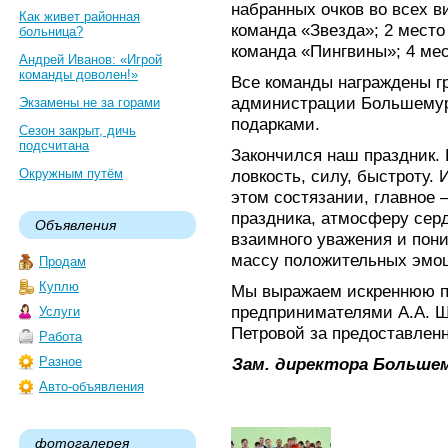
набранных очков во всех в
Как живет районная
команда «Звезда»; 2 мест
больница?
команда «Пингвины»; 4 ме
Андрей Иванов: «Игрой
команды доволен!»
Все команды награждены г
администрации Большемур
Экзамены не за горами
подарками.
Сезон закрыт, дичь
подсчитана
Закончился наш праздник. 
Окружным путём
ловкость, силу, быстроту. 
этом состязании, главное 
праздника, атмосферу сер
Объявления
взаимного уважения и пон
массу положительных эмо
Продам
Куплю
Мы выражаем искреннюю п
предпринимателями А.А. Ш
Услуги
Петровой за предоставлен
Работа
Разное
Зам. директора Больше
Авто-объявления
фотогалерея