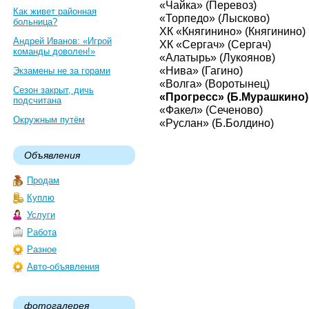
«Чайка» (Перевоз)
Как живет районная
«Торпедо» (Лысково)
больница?
ХК «Княгинино» (Княгинино)
Андрей Иванов: «Игрой
ХК «Сергач» (Сергач)
команды доволен!»
«Алатырь» (Лукоянов)
«Нива» (Гагино)
Экзамены не за горами
«Волга» (Воротынец)
Сезон закрыт, дичь
«Прогресс» (Б.Мурашкино)
подсчитана
«Факел» (Сеченово)
Окружным путём
«Руслан» (Б.Болдино)
Объявления
Продам
Куплю
Услуги
Работа
Разное
Авто-объявления
фотогалерея