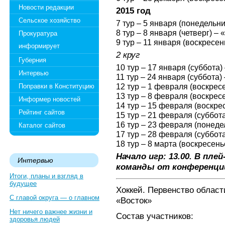
Новости редакции
2015 год
Сельское хозяйство
7 тур – 5 января (понедельн
8 тур – 8 января (четверг) –
Прокуратура
9 тур – 11 января (воскресе
информирует
2 круг
Губерния
10 тур – 17 января (суббота
Интервью
11 тур – 24 января (суббота)
12 тур – 1 февраля (воскрес
Поправки в Конституцию
13 тур – 8 февраля (воскрес
Информер новостей
14 тур – 15 февраля (воскре
Рейтинг сайтов
15 тур – 21 февраля (суббот
16 тур – 23 февраля (понеде
Каталог сайтов
17 тур – 28 февраля (суббот
18 тур – 8 марта (воскресен
Начало игр: 13.00. В пл
Интервью
команды от конференци
Итоги, планы и взгляд в
будущее
Хоккей. Первенство област
С главой округа — о главном
«Восток»
Нет ничего важнее жизни и
Состав участников:
здоровья людей