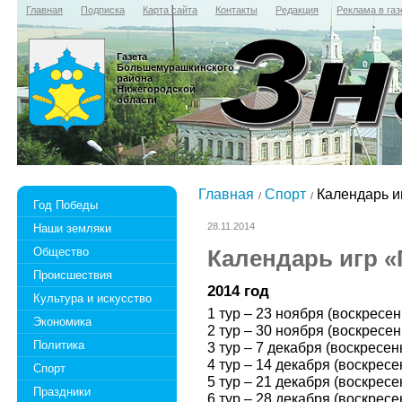
Главная
Подписка
Карта сайта
Контакты
Редакция
Реклама в газ
Газета
Большемурашкинского
района
Нижегородской
области
Главная
Спорт
Календарь и
Год Победы
28.11.2014
Наши земляки
Общество
Календарь игр «
Происшествия
2014 год
Культура и искусство
1 тур – 23 ноября (воскресе
Экономика
2 тур – 30 ноября (воскресе
Политика
3 тур – 7 декабря (воскресе
4 тур – 14 декабря (воскрес
Спорт
5 тур – 21 декабря (воскресе
Праздники
6 тур – 28 декабря (воскрес