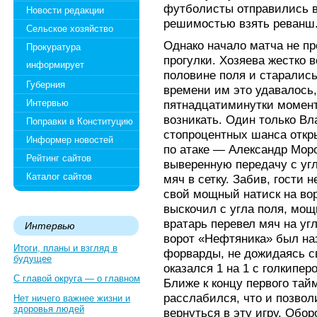
футболисты отправились в
Новости редакции
решимостью взять реванш
Сельское хозяйство
Однако начало матча не п
Прокуратура
прогулки. Хозяева жестко 
информирует
половине поля и старались
Губерния
времени им это удавалось,
Интервью
пятнадцатиминутки момент
возникать. Один только В
Поправки в Конституцию
стопроцентных шанса откры
Информер новостей
по атаке — Александр Мор
Рейтинг сайтов
выверенную передачу с уг
Каталог сайтов
мяч в сетку. Забив, гости
свой мощный натиск на вор
выскочил с угла поля, мощ
вратарь перевел мяч на уг
Интервью
ворот «Нефтяника» был на
Итоги, планы и взгляд в
форварды, не дожидаясь св
будущее
оказался 1 на 1 с голкипер
С главой округа — о главном
Ближе к концу первого тай
расслабился, что и позво
Нет ничего важнее жизни и
здоровья людей
вернуться в эту игру. Обор