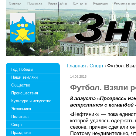
Главная
Подписка
Карта сайта
Контакты
Редакция
Реклама в газ
Газета
Большемурашкинского
района
Нижегородской
области
Главная
Спорт
Футбол. Взя
Год Победы
14.08.2015
Наши земляки
Общество
Футбол. Взяли 
Происшествия
8 августа «Прогресс» нан
Культура и искусство
встретился с командой
Экономика
«Нефтяник» — пока единст
Политика
которой удалось одержать 
Спорт
сезоне, причем сделали он
Праздники
Поэтому неудивительно, 