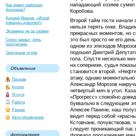
нападающий хозяев сумел
Как живет районная
больница?
Коробова.
Андрей Иванов: «Игрой
Второй тайм гости начали 
команды доволен!»
нельзя терять очки. Влади
Экзамены не за горами
прекрасных моментов, но с
это был просто не его день
Сезон закрыт, дичь
подсчитана
одном из эпизодов Морозов
подошел Дмитрий Депутато
Окружным путём
гола. Спустя несколько ми
на сопернике, судья показы
Объявления
становится второй. «Нефтя
атаку, однако моментально
Продам
Александр Морозов накручи
Куплю
четвертый мяч в угол. Каза
Услуги
«Прогресс» спокойно довед
Работа
буквально в следующем эп
Алексее Панине, наш полу
Разное
видит перед собой «красны
Авто-объявления
Кстовчане, почувствовав, ч
следует проникающий пас 
фотогалерея
форвард проталкивает мяч 