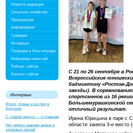
Новости редакции
Сельское хозяйство
Прокуратура
информирует
Губерния
Интервью
Поправки в Конституцию
Информер новостей
Рейтинг сайтов
С 21 по 26 сентября в Р
Каталог сайтов
Всероссийские юношески
бадминтону «Ростов-Дон 
звезды). В соревнования
Интервью
спортсменов из 16 реги
Большемурашкинской сек
Итоги, планы и взгляд в
отличный результат.
будущее
С главой округа — о главном
Ирина Юрицына в паре с С
области заняла 3-е место (
Нет ничего важнее жизни и
здоровья людей