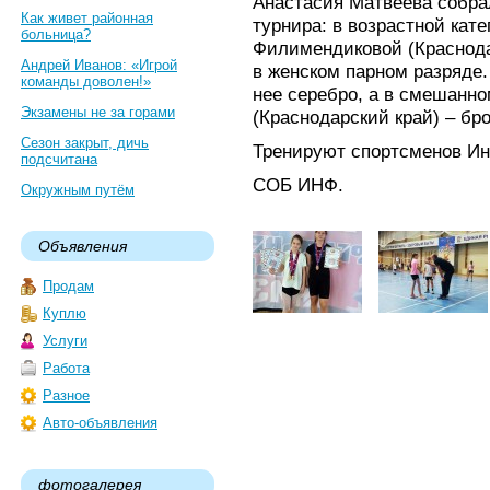
Анастасия Матвеева собра
Как живет районная
турнира: в возрастной кате
больница?
Филимендиковой (Краснода
Андрей Иванов: «Игрой
в женском парном разряде.
команды доволен!»
нее серебро, а в смешанн
Экзамены не за горами
(Краснодарский край) – бро
Сезон закрыт, дичь
Тренируют спортсменов Ин
подсчитана
СОБ ИНФ.
Окружным путём
Объявления
Продам
Куплю
Услуги
Работа
Разное
Авто-объявления
фотогалерея