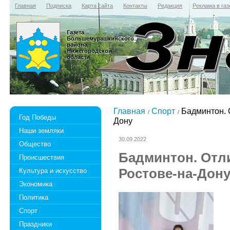
Главная
Подписка
Карта сайта
Контакты
Редакция
Реклама в газ
Газета
Большемурашкинского
района
Нижегородской
области
Главная
Спорт
Бадминтон. 
Год Победы
Дону
Наши земляки
30.09.2022
Общество
Бадминтон. Отл
Происшествия
Ростове-на-Дон
Культура и искусство
Экономика
Политика
Спорт
Праздники